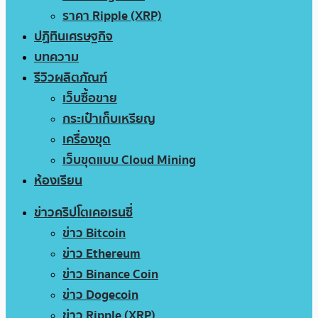
ราคา Ripple (XRP)
ปฏิทินเศรษฐกิจ
บทความ
รีวิวผลิตภัณฑ์
เว็บซื้อขาย
กระเป๋าเก็บเหรียญ
เครื่องขุด
เว็บขุดแบบ Cloud Mining
ห้องเรียน
ข่าวคริปโตเคอเรนซี่
ข่าว Bitcoin
ข่าว Ethereum
ข่าว Binance Coin
ข่าว Dogecoin
ข่าว Ripple (XRP)