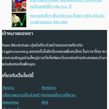
ไต้หวันยกระดับเข้ม จ่อบังคับใช้กฏ Travel Rule
คุมโอนคริปโทฯ เริ่ม ต.ค. นี้
ตลาดคริปโทฯ ฟื้น! Bitcoin ยื้อแถว $64,700 ลุ้น
ทะลุผ่านกรอบ $65,000
เป้าหมายของเรา
Siam Blockchain มุ่งมั่นที่จะช่วยนำเสนอสารเกี่ยวกับ
Cryptocurrency และเทคโนโลยีบล็อกเชนเพื่อคนไทย ในภาษาไทย เรา
รวบรวมข้อมูลส่วนใหญ่จากเว็บไซต์และเว็บบอร์ดต่างประเทศและนำมา
แปลส่งตรงถึงฟีดคุณ
เกี่ยวกับเว็บไซต์นี้
ทีมงาน
ติดต่อเรา
นโยบายความเป็นส่วนตัว
ข้อตกลงในการใช้งาน
Advertise
RSS