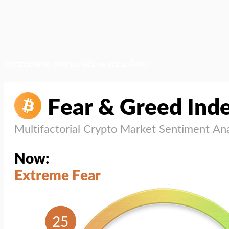
สภาวะตลาด (ความกลัว vs ความโลภ)