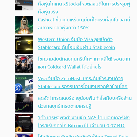
ถือหุ้นโทเคน xStocksโหวตลงมติในการประชุมผู้
ถือหุ้นจริง
Cashcat ขึ้นแท่นเหรียญมีมที่โตแรงที่สุดในเวลานี้
สัปดาห์เดียวพุ่งกว่า 150%
Western Union จับมือ Visa ลุยเปิดตัว
Stablecard ดันโอนเงินผ่าน Stablecoin
ไขความลับนักลงทุนคริปโทฯ เกาหลีใต้! รอดจาก
แฮก Coldcard Wallet ได้อย่างไร
Visa จับมือ ZeroHash ยกระดับชำระเงินด้วย
Stablecoin รองรับการโอนเงินรวดเร็วข้ามโลก
สุดจัด! เทรดเดอร์อายุน้อยฟันกำไรเกือบครึ่งล้าน
ด้วยกลยุทธ์เทรดตามเศรษฐี
‘เต๋า เศรษฐพงศ์’ งานเข้า NAS โดนแฮกเกอร์ฝัง
ไวรัสเรียกค่าไถ่ Bitcoin เป็นจำนวน 0.07 BTC