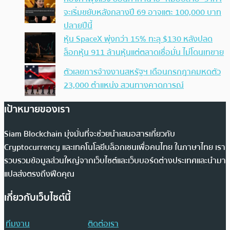
จะเริ่มขยับหลังกลางปี 69 อาจแตะ 100,000 บาท
ปลายปีนี้
หุ้น SpaceX พุ่งกว่า 15% ทะลุ $130 หลังปลด
ล็อกหุ้น 911 ล้านหุ้นแต่ตลาดเชื่อมั่น ไม่โดนเทขาย
ตัวเลขการจ้างงานสหรัฐฯ เดือนกรกฎาคมหดตัว
23,000 ตำแหน่ง สวนทางคาดการณ์
เป้าหมายของเรา
Siam Blockchain มุ่งมั่นที่จะช่วยนำเสนอสารเกี่ยวกับ
Cryptocurrency และเทคโนโลยีบล็อกเชนเพื่อคนไทย ในภาษาไทย เรา
รวบรวมข้อมูลส่วนใหญ่จากเว็บไซต์และเว็บบอร์ดต่างประเทศและนำมา
แปลส่งตรงถึงฟีดคุณ
เกี่ยวกับเว็บไซต์นี้
ทีมงาน
ติดต่อเรา