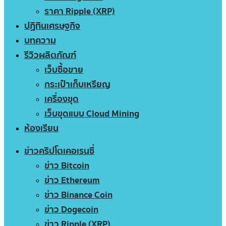
ราคา Ripple (XRP)
ปฏิทินเศรษฐกิจ
บทความ
รีวิวผลิตภัณฑ์
เว็บซื้อขาย
กระเป๋าเก็บเหรียญ
เครื่องขุด
เว็บขุดแบบ Cloud Mining
ห้องเรียน
ข่าวคริปโตเคอเรนซี่
ข่าว Bitcoin
ข่าว Ethereum
ข่าว Binance Coin
ข่าว Dogecoin
ข่าว Ripple (XRP)