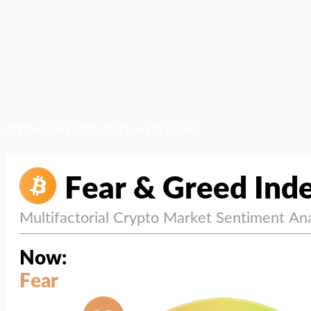
สภาวะตลาด (ความกลัว vs ความโลภ)