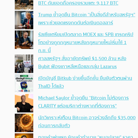
BTC ดันยอดถือครองรวมแตะ 9,117 BTC
Trump ย้ำจุดยืน Bitcoin “เป็นสิ่งดีสำหรับสหรัฐฯ”
เพราะช่วยลดแรงกดดันต่อเงินดอลลาร์
รัสเซียเตรียมเปิดตลาด MOEX และ SPB เทรดคริป
โตอย่างถูกกฎหมายหลังกฎหมายใหม่เริ่มใช้ 1
ก.ย. นี้
ศาลสหรัฐฯ สั่งอายัดทรัพย์ $1,500 ล้าน หลัง
Bybit ฟ้องเกาหลีเหนือและกลุ่ม Lazarus
เปิดบัญชี Bitkub ง่ายขึ้นอีกขั้น ยืนยันตัวตนผ่าน
ThaID ได้แล้ว
Michael Saylor ย้ำจุดยืน “Bitcoin ไม่ต้องการ
CLARITY แต่อเมริกาต่างหากที่ต้องการ”
นักวิเคราะห์เตือน Bitcoin อาจร่วงลึกถึง $35,000
ก่อนการกลับตัว
ทองคำพุ่งแรง ย้อนคำทำนาย “หมอปลาย” ราคา