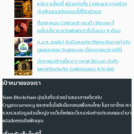
หลักฐานใหม่ชี้ ผู้ร่วมก่อตั้ง Coldcard อาจสร้าง
บัญชีปลอมเนียนสอดไส้โค้ดตัวเอง
ตื่นตระหนก Coldcard! กระเป๋า Bitcoin ที่
เคลื่อนไหวรายวันพุ่งแตะนิวไฮในรอบ 8 เดือน
ก.ล.ต. ชงเข้ม! จับมือแบงก์ชาติยกระดับการกำกับ
ดูแลธุรกรรม Stablecoin เล็งออกแนวทางปีนี้
จับตาแนวต้านชี้ชะตา! กราฟ Bitcoin ก่อตัว
แพทเทิร์นกระทิง จ่อพุ่งทดสอบ $76,000
เป้าหมายของเรา
Siam Blockchain มุ่งมั่นที่จะช่วยนำเสนอสารเกี่ยวกับ
Cryptocurrency และเทคโนโลยีบล็อกเชนเพื่อคนไทย ในภาษาไทย เรา
รวบรวมข้อมูลส่วนใหญ่จากเว็บไซต์และเว็บบอร์ดต่างประเทศและนำมา
แปลส่งตรงถึงฟีดคุณ