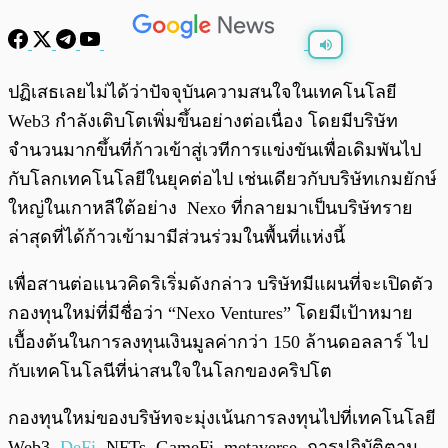
พร้อมเล่น
0:00
/
0:00
ปฏิเสธเลยไม่ได้ว่าปัจจุบันความสนใจในเทคโนโลยี
Web3 กำลังเติบโตเพิ่มขึ้นอย่างต่อเนื่อง โดยมีบริษัท
จำนวนมากขึ้นที่ก้าวเข้าสู่เวทีการแข่งขันเพื่อเดิมพันไป
กับโลกเทคโนโลยีในยุคต่อไป เช่นเดียวกับ
บริษัทเกมยักษ์
ใหญ่ในเกาหลีใต้อย่าง
Nexo ที่กลายมาเป็นบริษัทราย
ล่าสุดที่ได้ก้าวเข้ามามีส่วนร่วมในพื้นที่แห่งนี้
เพื่อสานต่อแนวคิดริเริ่มดังกล่าว บริษัทมีแผนที่จะเปิดตัว
กองทุนใหม่ที่มีชื่อว่า “Nexo Ventures” โดยมีเป้าหมาย
เบื้องต้นในการลงทุนเงินมูลค่ากว่า 150 ล้านดอลลาร์ ไป
กับเทคโนโลนีที่น่าสนใจในโลกของคริปโต
กองทุนใหม่ของบริษัทจะมุ่งเน้นการลงทุนไปที่เทคโนโลยี
Web3,
DeFi
, NFTs, GameFi, metaverse, การปฏิบัติตาม