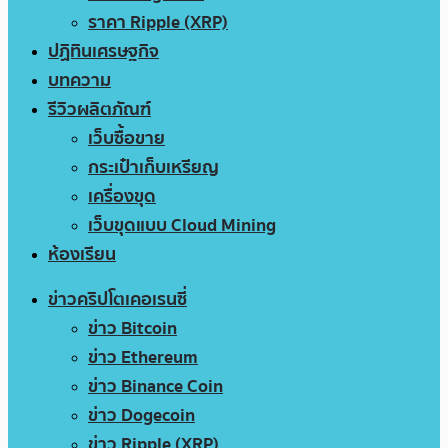
ราคา Ripple (XRP)
ปฏิทินเศรษฐกิจ
บทความ
รีวิวผลิตภัณฑ์
เว็บซื้อขาย
กระเป๋าเก็บเหรียญ
เครื่องขุด
เว็บขุดแบบ Cloud Mining
ห้องเรียน
ข่าวคริปโตเคอเรนซี่
ข่าว Bitcoin
ข่าว Ethereum
ข่าว Binance Coin
ข่าว Dogecoin
ข่าว Ripple (XRP)