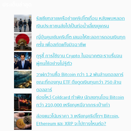
ประเด็นล่าสุด
รัสเซียทลายเครือข่ายคริปโตเถื่อน หลังพบหลอก
เงินประชาชนส่งไปเป็นท่อน้ำเลี้ยงยูเครน
ญี่ปุ่นคุมเข้มคริปโต เสนอให้ชะลอการถอนเงินทุก
ครั้ง เพื่อสกัดแก๊งมิจฉาชีพ
กูรูชี้ การใช้งาน Crypto ในอนาคตจะราบรื่นจน
ผู้คนใช้อย่างไม่รู้ตัว
วาฬกว้านซื้อ Bitcoin กว่า 1.2 พันล้านดอลลาร์
ขณะที่กองทุน ETF ดึงดูดเงินทุนกว่า 750 ล้าน
ดอลลาร์
ช่องโหว่ Coldcard ทำพิษ นักลงทุนโอน Bitcoin
กว่า 210,000 เหรียญหนีจากกระเป๋าเก่า
ส่องแนวโน้มราคา 3 เหรียญคริปโทฯ Bitcoin,
Ethereum และ XRP จะไปทางไหนต่อ?