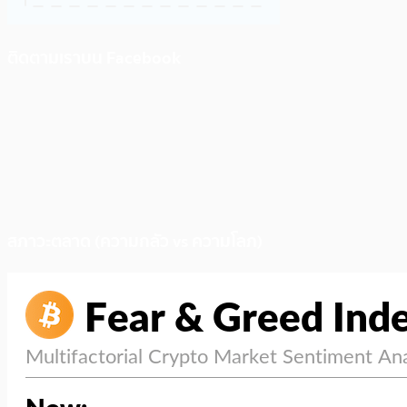
ติดตามเราบน Facebook
สภาวะตลาด (ความกลัว vs ความโลภ)