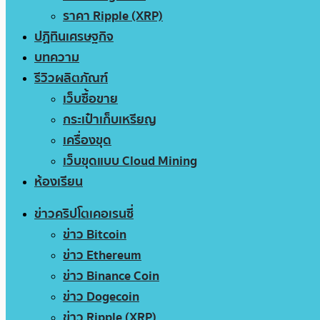
ราคา Ripple (XRP)
ปฏิทินเศรษฐกิจ
บทความ
รีวิวผลิตภัณฑ์
เว็บซื้อขาย
กระเป๋าเก็บเหรียญ
เครื่องขุด
เว็บขุดแบบ Cloud Mining
ห้องเรียน
ข่าวคริปโตเคอเรนซี่
ข่าว Bitcoin
ข่าว Ethereum
ข่าว Binance Coin
ข่าว Dogecoin
ข่าว Ripple (XRP)