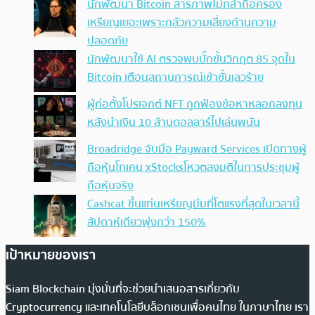
นักพัฒนา Bitcoin สารภาพไม่กล้าถือครอง
เหรียญเยอะเพราะกลัวความเสี่ยงด้านความ
ปลอดภัย
นักพัฒนาใช้ AI ตรวจพบบั๊กขั้นวิกฤต 85 จุดใน
Bitcoin เตือนสถานการณ์เข้าขั้นเลวร้าย
ผู้ก่อตั้งโปรเจกต์ NFT ถูกฟ้องข้อหาหลอกลงทุน
หลังนำเงิน 10 ล้านดอลลาร์ไปเล่นพนัน
Broadridge จับมือ Payward Services เปิดทางผู้
ถือหุ้นโทเคน xStocksโหวตลงมติในการประชุมผู้
ถือหุ้นจริง
Cashcat ขึ้นแท่นเหรียญมีมที่โตแรงที่สุดในเวลานี้
สัปดาห์เดียวพุ่งกว่า 150%
เป้าหมายของเรา
Siam Blockchain มุ่งมั่นที่จะช่วยนำเสนอสารเกี่ยวกับ
Cryptocurrency และเทคโนโลยีบล็อกเชนเพื่อคนไทย ในภาษาไทย เรา