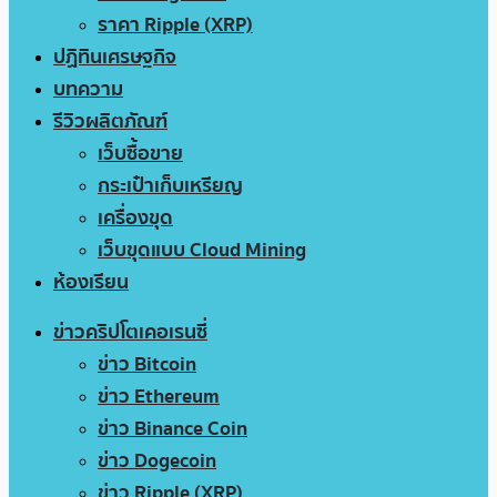
ราคา Ripple (XRP)
ปฏิทินเศรษฐกิจ
บทความ
รีวิวผลิตภัณฑ์
เว็บซื้อขาย
กระเป๋าเก็บเหรียญ
เครื่องขุด
เว็บขุดแบบ Cloud Mining
ห้องเรียน
ข่าวคริปโตเคอเรนซี่
ข่าว Bitcoin
ข่าว Ethereum
ข่าว Binance Coin
ข่าว Dogecoin
ข่าว Ripple (XRP)