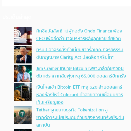
ประเด็นล่าสุด
ศึกชิงบัลลังก์! แม่ผู้ก่อตั้ง Ondo Finance ฟ้อง
CEO เพื่อยึดอำนาจบริหารหลังลูกชายเสียชีวิต
ทรัมป์เอาจริง สั่งทำเนียบขาวรื้อเกณฑ์จริยธรรม
ดันกฎหมาย Clarity Act ปลดล็อกคริปโทฯ
Jim Cramer เทขาย Bitcoin เพราะกลัวภัยควอน
ตัม แต่ราคากลับพุ่งทะลุ 65,000 ดอลลาร์อีกครั้ง
เงินไหลเข้า Bitcoin ETF ทะลุ 620 ล้านดอลลาร์
หลังช่องโหว่ Coldcard ทำลายความเชื่อมั่นการ
เก็บเหรียญเอง
Tether รุกขยายธุรกิจ Tokenization สู่
ซาอุดีอาระเบียประเดิมด้วยอสังหาริมทรัพย์ระดับ
สถาบัน