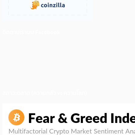
ติดตามเราบน Facebook
สภาวะตลาด (ความกลัว vs ความโลภ)