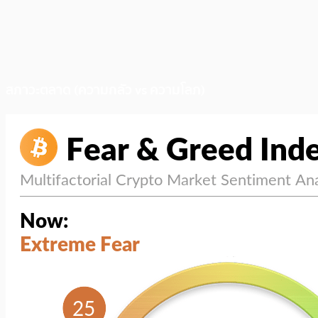
สภาวะตลาด (ความกลัว vs ความโลภ)