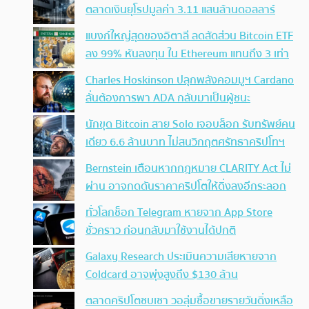
ตลาดเงินยุโรปมูลค่า 3.11 แสนล้านดอลลาร์
แบงก์ใหญ่สุดของอิตาลี ลดสัดส่วน Bitcoin ETF
ลง 99% หันลงทุน ใน Ethereum แทนถึง 3 เท่า
Charles Hoskinson ปลุกพลังคอมมูฯ Cardano
ลั่นต้องการพา ADA กลับมาเป็นผู้ชนะ
นักขุด Bitcoin สาย Solo เจอบล็อก รับทรัพย์คน
เดียว 6.6 ล้านบาท ไม่สนวิกฤตศรัทธาคริปโทฯ
Bernstein เตือนหากกฎหมาย CLARITY Act ไม่
ผ่าน อาจกดดันราคาคริปโตให้ดิ่งลงอีกระลอก
ทั่วโลกช็อก Telegram หายจาก App Store
ชั่วคราว ก่อนกลับมาใช้งานได้ปกติ
Galaxy Research ประเมินความเสียหายจาก
Coldcard อาจพุ่งสูงถึง $130 ล้าน
ตลาดคริปโตซบเซา วอลุ่มซื้อขายรายวันดิ่งเหลือ