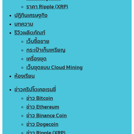
ราคา Ripple (XRP)
ปฏิทินเศรษฐกิจ
บทความ
รีวิวผลิตภัณฑ์
เว็บซื้อขาย
กระเป๋าเก็บเหรียญ
เครื่องขุด
เว็บขุดแบบ Cloud Mining
ห้องเรียน
ข่าวคริปโตเคอเรนซี่
ข่าว Bitcoin
ข่าว Ethereum
ข่าว Binance Coin
ข่าว Dogecoin
ข่าว Ripple (XRP)