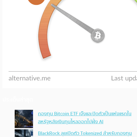
ประเด็นล่าสุด
กองทุน Bitcoin ETF เจ๊งและปิดตัวเป็นแห่งแรกใน
สหรัฐหลังเงินทุนไหลออกไปฝั่ง AI
BlackRock ลุยเปิดตัว Tokenized สำหรับกองทุน