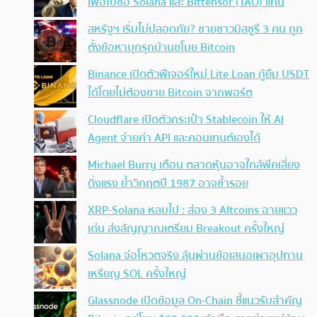
เพื่อไปซื้อ Solana และ Bittensor (TAO) แทน
สหรัฐฯ เริ่มไม่ปลอดภัย? ชายชาวมิสซูรี 3 คน ถูก
ตั้งข้อหาบุกรุกบ้านขโมย Bitcoin
Binance เปิดตัวฟีเจอร์ใหม่ Lite Loan กู้ยืม USDT
ได้โดยไม่ต้องขาย Bitcoin จากพอร์ต
Cloudflare เปิดตัวกระเป๋า Stablecoin ให้ AI
Agent จ่ายค่า API และคอนเทนต์เองได้
Michael Burry เตือน ตลาดหุ้นอาจใกล้พีคเสี่ยง
ดิ่งแรง ย้ำวิกฤตปี 1987 อาจซ้ำรอย
XRP-Solana หลบไป : ส่อง 3 Altcoins ฉายแวว
เด่น ส่งสัญญาณเตรียม Breakout ครั้งใหญ่
Solana จ่อโหวตจริง ลุ้นผ่านข้อเสนอเผาอุปทาน
เหรียญ SOL ครั้งใหญ่
Glassnode เปิดข้อมูล On-Chain ชี้แนวรับสำคัญ