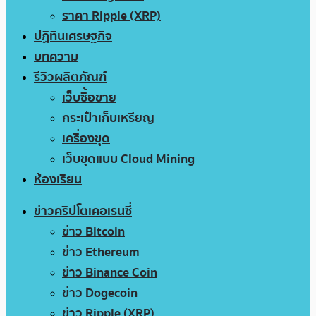
ราคา Ripple (XRP)
ปฏิทินเศรษฐกิจ
บทความ
รีวิวผลิตภัณฑ์
เว็บซื้อขาย
กระเป๋าเก็บเหรียญ
เครื่องขุด
เว็บขุดแบบ Cloud Mining
ห้องเรียน
ข่าวคริปโตเคอเรนซี่
ข่าว Bitcoin
ข่าว Ethereum
ข่าว Binance Coin
ข่าว Dogecoin
ข่าว Ripple (XRP)