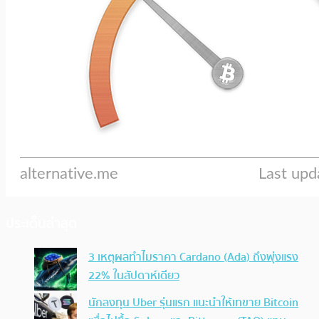
ประเด็นล่าสุด
3 เหตุผลทำไมราคา Cardano (Ada) ถึงพุ่งแรง
22% ในสัปดาห์เดียว
นักลงทุน Uber รุ่นแรก แนะนำให้เทขาย Bitcoin