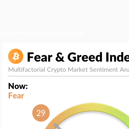
สภาวะตลาด (ความกลัว vs ความโลภ)