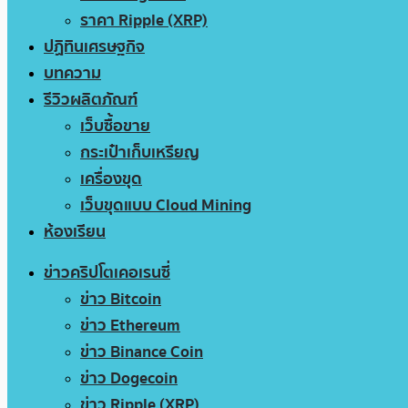
ราคา Ripple (XRP)
ปฏิทินเศรษฐกิจ
บทความ
รีวิวผลิตภัณฑ์
เว็บซื้อขาย
กระเป๋าเก็บเหรียญ
เครื่องขุด
เว็บขุดแบบ Cloud Mining
ห้องเรียน
ข่าวคริปโตเคอเรนซี่
ข่าว Bitcoin
ข่าว Ethereum
ข่าว Binance Coin
ข่าว Dogecoin
ข่าว Ripple (XRP)