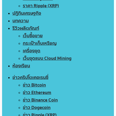
ราคา Ripple (XRP)
ปฏิทินเศรษฐกิจ
บทความ
รีวิวผลิตภัณฑ์
เว็บซื้อขาย
กระเป๋าเก็บเหรียญ
เครื่องขุด
เว็บขุดแบบ Cloud Mining
ห้องเรียน
ข่าวคริปโตเคอเรนซี่
ข่าว Bitcoin
ข่าว Ethereum
ข่าว Binance Coin
ข่าว Dogecoin
ข่าว Ripple (XRP)