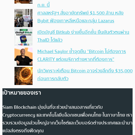
ก.ย. นี้
ศาลสหรัฐฯ สั่งอายัดทรัพย์ $1,500 ล้าน หลัง
Bybit ฟ้องเกาหลีเหนือและกลุ่ม Lazarus
เปิดบัญชี Bitkub ง่ายขึ้นอีกขั้น ยืนยันตัวตนผ่าน
ThaID ได้แล้ว
Michael Saylor ย้ำจุดยืน “Bitcoin ไม่ต้องการ
CLARITY แต่อเมริกาต่างหากที่ต้องการ”
นักวิเคราะห์เตือน Bitcoin อาจร่วงลึกถึง $35,000
ก่อนการกลับตัว
เป้าหมายของเรา
Siam Blockchain มุ่งมั่นที่จะช่วยนำเสนอสารเกี่ยวกับ
Cryptocurrency และเทคโนโลยีบล็อกเชนเพื่อคนไทย ในภาษาไทย เรา
รวบรวมข้อมูลส่วนใหญ่จากเว็บไซต์และเว็บบอร์ดต่างประเทศและนำมา
แปลส่งตรงถึงฟีดคุณ