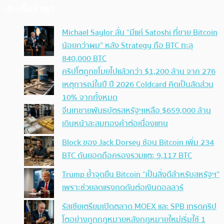
ประเด็นล่าสุด
Michael Saylor ลั่น “มีแค่ Satoshi ที่ขาย Bitcoin
น้อยกว่าผม” หลัง Strategy ถือ BTC ทะลุ
840,000 BTC
คริปโตถูกขโมยไปแล้วกว่า $1,200 ล้าน จาก 276
เหตุการณ์ในปี ปี 2026 Coldcard คิดเป็นสัดส่วน
10% จากทั้งหมด
จีนเทขายพันธบัตรสหรัฐฯเหลือ $659,000 ล้าน
เดินหน้าสะสมทองคำต่อเนื่องแทน
Block ของ Jack Dorsey ช้อน Bitcoin เพิ่ม 234
BTC ดันยอดถือครองรวมแตะ 9,117 BTC
Trump ย้ำจุดยืน Bitcoin “เป็นสิ่งดีสำหรับสหรัฐฯ”
เพราะช่วยลดแรงกดดันต่อเงินดอลลาร์
รัสเซียเตรียมเปิดตลาด MOEX และ SPB เทรดคริป
โตอย่างถูกกฎหมายหลังกฎหมายใหม่เริ่มใช้ 1