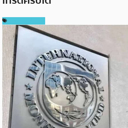
เทรดคริปโต
กฎหมายและรัฐบาล