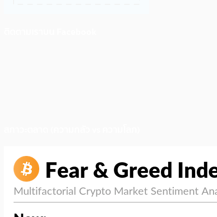
ติดตามเราบน Facebook
สภาวะตลาด (ความกลัว vs ความโลภ)