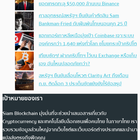
ยอดเทรดทะลุ $50,000 ล้านบน Binance
ศาลอุทธรณ์สหรัฐฯ ยืนยันคำตัดสิน Sam
Bankman-Fried ดับฝันพ้นโทษนอนคุก 25 ปี
แฮกเกอร์เกาหลีเหนือมุ่งเป้า Coinbase เจาะระบบ
องค์กรกว่า 1,640 แห่งทั่วโลก ขโมยกระเป๋าคริปโต
เทียบชัดๆ! ฝากคริปโทฯ ไว้บน Exchange หรือเก็บ
เอง อันไหนปลอดภัยกว่า?
สหรัฐฯ ยืนยันเลื่อนโหวต Clarity Act ถึงเดือน
ก.ย. ติดล็อก 3 ประเด็นขัดแย้งยังไร้ข้อสรุป
เป้าหมายของเรา
Siam Blockchain มุ่งมั่นที่จะช่วยนำเสนอสารเกี่ยวกับ
Cryptocurrency และเทคโนโลยีบล็อกเชนเพื่อคนไทย ในภาษาไทย เรา
รวบรวมข้อมูลส่วนใหญ่จากเว็บไซต์และเว็บบอร์ดต่างประเทศและนำมา
แปลส่งตรงถึงฟีดคุณ