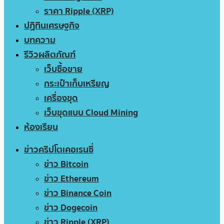
ราคา Ripple (XRP)
ปฏิทินเศรษฐกิจ
บทความ
รีวิวผลิตภัณฑ์
เว็บซื้อขาย
กระเป๋าเก็บเหรียญ
เครื่องขุด
เว็บขุดแบบ Cloud Mining
ห้องเรียน
ข่าวคริปโตเคอเรนซี่
ข่าว Bitcoin
ข่าว Ethereum
ข่าว Binance Coin
ข่าว Dogecoin
ข่าว Ripple (XRP)