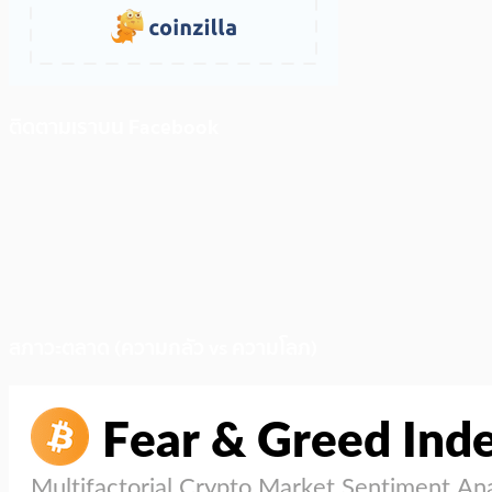
ติดตามเราบน Facebook
สภาวะตลาด (ความกลัว vs ความโลภ)