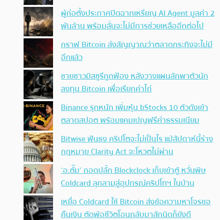
ผู้ก่อตั้งประกาศปิดฉากเหรียญ AI Agent มูลค่า 2
พันล้าน พร้อมลั่นจะไม่มีการช่วยเหลืออีกต่อไป
กราฟ Bitcoin ส่งสัญญาณว่าตลาดกระทิงจะไม่มี
อีกแล้ว
ชายชาวมิสซูรีถูกฟ้อง หลังวางแผนลักพาตัวนัก
ลงทุน Bitcoin เพื่อเรียกค่าไถ่
Binance รุกหนัก เพิ่มหุ้น bStocks 10 ตัวดังเข้า
ตลาดสปอต พร้อมแคมเปญฟรีค่าธรรมเนียม
Bitwise ฟันธง คริปโตจะไม่เป็นไร แม้สัปดาห์นี้ร่าง
กฎหมาย Clarity Act จะโหวตไม่ผ่าน
‘อ.ตั๊ม’ ถอดปลั้ก Blockclock เก็บเข้าตู้ หวั่นพิษ
Coldcard ลุกลามสู่อุปกรณ์คริปโทฯ ในบ้าน
เหยื่อ Coldcard ใช้ Bitcoin ส่งข้อความหาโจรขอ
คืนเงิน ตัดพ้อชีวิตโอนกลับมาสักนิดก็ยังดี