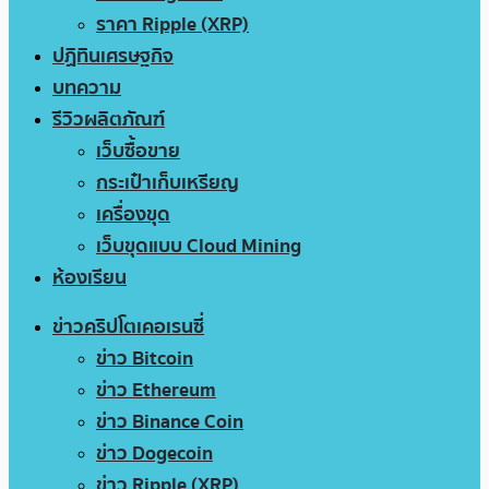
ราคา Ripple (XRP)
ปฏิทินเศรษฐกิจ
บทความ
รีวิวผลิตภัณฑ์
เว็บซื้อขาย
กระเป๋าเก็บเหรียญ
เครื่องขุด
เว็บขุดแบบ Cloud Mining
ห้องเรียน
ข่าวคริปโตเคอเรนซี่
ข่าว Bitcoin
ข่าว Ethereum
ข่าว Binance Coin
ข่าว Dogecoin
ข่าว Ripple (XRP)