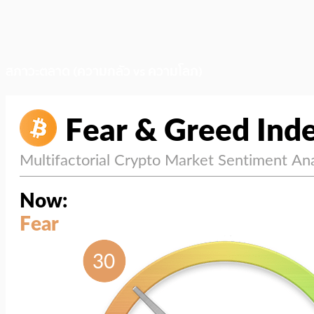
สภาวะตลาด (ความกลัว vs ความโลภ)