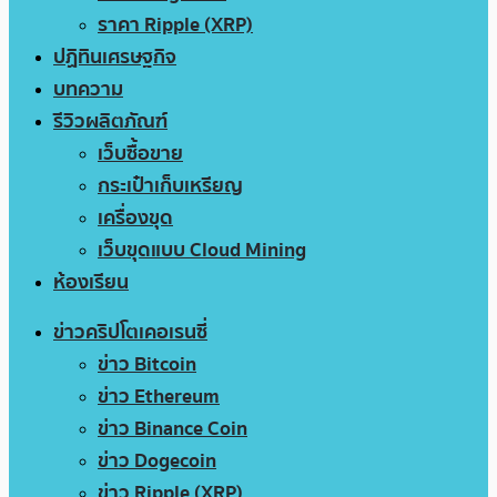
ราคา Ripple (XRP)
ปฏิทินเศรษฐกิจ
บทความ
รีวิวผลิตภัณฑ์
เว็บซื้อขาย
กระเป๋าเก็บเหรียญ
เครื่องขุด
เว็บขุดแบบ Cloud Mining
ห้องเรียน
ข่าวคริปโตเคอเรนซี่
ข่าว Bitcoin
ข่าว Ethereum
ข่าว Binance Coin
ข่าว Dogecoin
ข่าว Ripple (XRP)