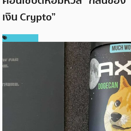
คอนเซ็ปต์หอมหวล “กลิ่นของ
เงิน Crypto”
ข่าว Dogecoin