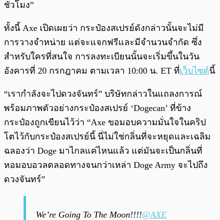
ชั่วโมง”
ทั้งนี้ Axe เปิดเผยว่า กระป๋องสเปรย์ดังกล่าวนั้นจะไม่มี
การวางจำหน่าย แต่จะแจกฟรีและมีจำนวนจำกัด ซึ่ง
สำหรับใครที่สนใจ การลงทะเบียนนั้นจะเริ่มขึ้นในวัน
อังคารที่ 20 กรกฎาคม ตามเวลา 10:00 น. ET ที่
เว็บไซต์
นี้
“เรากำลังจะไปดวงจันทร์” บริษัทกล่าวในแถลงการณ์
พร้อมภาพตัวอย่างกระป๋องสเปรย์ ‘Dogecan’ ที่ข้าง
กระป๋องถูกเขียนไว้ว่า “Axe ขอมอบความมั่นใจในคริป
โตไว้กับกระป๋องสเปรย์นี้ นี่ไม่ใช่กลิ่นที่จะหยุดและเฉลิม
ฉลองว่า Doge มาไกลแค่ไหนแล้ว แต่มันจะเป็นกลิ่นที่
หอมอบอวลตลอดทางจนกว่าเหล่า Doge Army จะไปถึง
ดวงจันทร์”
We’re Going To The Moon!!!!
@AXE