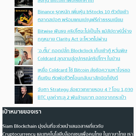
ลงทุน Bitcoin เพื่อเรียกค่าไถ่
Binance รุกหนัก เพิ่มหุ้น bStocks 10 ตัวดังเข้า
ตลาดสปอต พร้อมแคมเปญฟรีค่าธรรมเนียม
Bitwise ฟันธง คริปโตจะไม่เป็นไร แม้สัปดาห์นี้ร่าง
กฎหมาย Clarity Act จะโหวตไม่ผ่าน
‘อ.ตั๊ม’ ถอดปลั้ก Blockclock เก็บเข้าตู้ หวั่นพิษ
Coldcard ลุกลามสู่อุปกรณ์คริปโทฯ ในบ้าน
เหยื่อ Coldcard ใช้ Bitcoin ส่งข้อความหาโจรขอ
คืนเงิน ตัดพ้อชีวิตโอนกลับมาสักนิดก็ยังดี
จับตา Strategy ส่อแววเทขายรอบ 4 ? โอน 1,030
BTC มูลค่าทะลุ 2 พันล้านบาท ออกจากกระเป๋า
เป้าหมายของเรา
Siam Blockchain มุ่งมั่นที่จะช่วยนำเสนอสารเกี่ยวกับ
Cryptocurrency และเทคโนโลยีบล็อกเชนเพื่อคนไทย ในภาษาไทย เรา