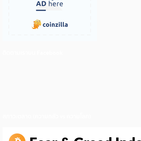
ติดตามเราบน Facebook
สภาวะตลาด (ความกลัว vs ความโลภ)