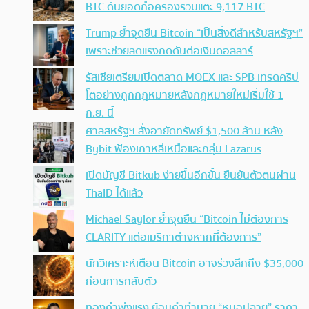
BTC ดันยอดถือครองรวมแตะ 9,117 BTC
Trump ย้ำจุดยืน Bitcoin “เป็นสิ่งดีสำหรับสหรัฐฯ”
เพราะช่วยลดแรงกดดันต่อเงินดอลลาร์
รัสเซียเตรียมเปิดตลาด MOEX และ SPB เทรดคริป
โตอย่างถูกกฎหมายหลังกฎหมายใหม่เริ่มใช้ 1
ก.ย. นี้
ศาลสหรัฐฯ สั่งอายัดทรัพย์ $1,500 ล้าน หลัง
Bybit ฟ้องเกาหลีเหนือและกลุ่ม Lazarus
เปิดบัญชี Bitkub ง่ายขึ้นอีกขั้น ยืนยันตัวตนผ่าน
ThaID ได้แล้ว
Michael Saylor ย้ำจุดยืน “Bitcoin ไม่ต้องการ
CLARITY แต่อเมริกาต่างหากที่ต้องการ”
นักวิเคราะห์เตือน Bitcoin อาจร่วงลึกถึง $35,000
ก่อนการกลับตัว
ทองคำพุ่งแรง ย้อนคำทำนาย “หมอปลาย” ราคา