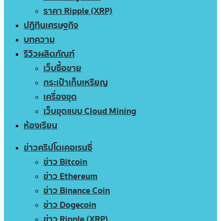
ราคา Ripple (XRP)
ปฏิทินเศรษฐกิจ
บทความ
รีวิวผลิตภัณฑ์
เว็บซื้อขาย
กระเป๋าเก็บเหรียญ
เครื่องขุด
เว็บขุดแบบ Cloud Mining
ห้องเรียน
ข่าวคริปโตเคอเรนซี่
ข่าว Bitcoin
ข่าว Ethereum
ข่าว Binance Coin
ข่าว Dogecoin
ข่าว Ripple (XRP)