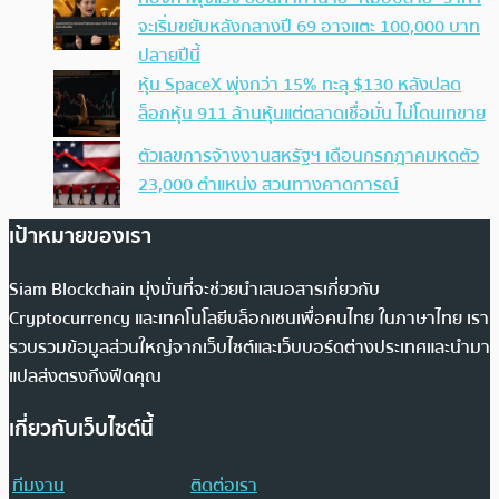
จะเริ่มขยับหลังกลางปี 69 อาจแตะ 100,000 บาท
ปลายปีนี้
หุ้น SpaceX พุ่งกว่า 15% ทะลุ $130 หลังปลด
ล็อกหุ้น 911 ล้านหุ้นแต่ตลาดเชื่อมั่น ไม่โดนเทขาย
ตัวเลขการจ้างงานสหรัฐฯ เดือนกรกฎาคมหดตัว
23,000 ตำแหน่ง สวนทางคาดการณ์
เป้าหมายของเรา
Siam Blockchain มุ่งมั่นที่จะช่วยนำเสนอสารเกี่ยวกับ
Cryptocurrency และเทคโนโลยีบล็อกเชนเพื่อคนไทย ในภาษาไทย เรา
รวบรวมข้อมูลส่วนใหญ่จากเว็บไซต์และเว็บบอร์ดต่างประเทศและนำมา
แปลส่งตรงถึงฟีดคุณ
เกี่ยวกับเว็บไซต์นี้
ทีมงาน
ติดต่อเรา