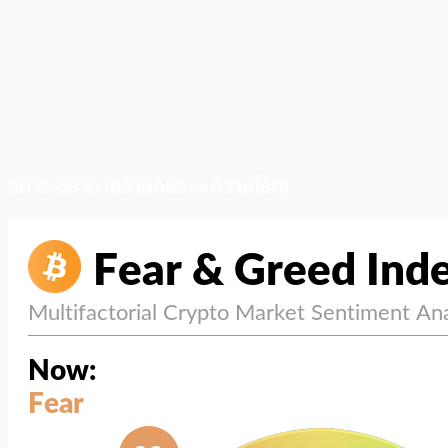
สภาวะตลาด (ความกลัว vs ความโลภ)