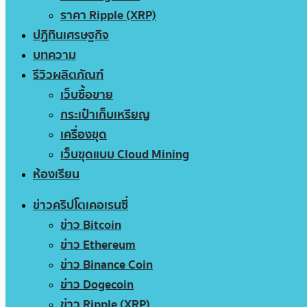
ราคา Ripple (XRP)
ปฏิทินเศรษฐกิจ
บทความ
รีวิวผลิตภัณฑ์
เว็บซื้อขาย
กระเป๋าเก็บเหรียญ
เครื่องขุด
เว็บขุดแบบ Cloud Mining
ห้องเรียน
ข่าวคริปโตเคอเรนซี่
ข่าว Bitcoin
ข่าว Ethereum
ข่าว Binance Coin
ข่าว Dogecoin
ข่าว Ripple (XRP)