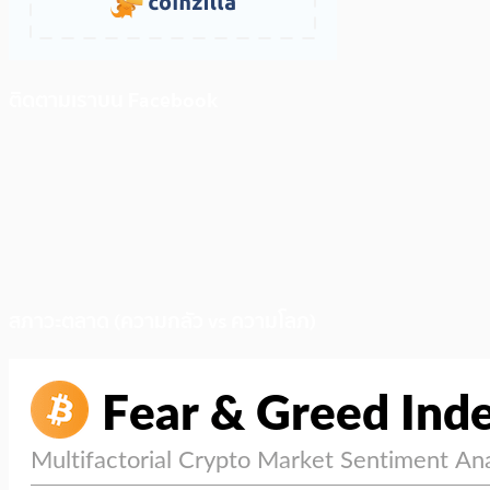
ติดตามเราบน Facebook
สภาวะตลาด (ความกลัว vs ความโลภ)