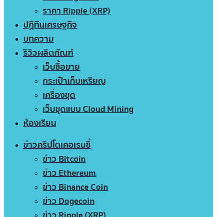
ราคา Ripple (XRP)
ปฏิทินเศรษฐกิจ
บทความ
รีวิวผลิตภัณฑ์
เว็บซื้อขาย
กระเป๋าเก็บเหรียญ
เครื่องขุด
เว็บขุดแบบ Cloud Mining
ห้องเรียน
ข่าวคริปโตเคอเรนซี่
ข่าว Bitcoin
ข่าว Ethereum
ข่าว Binance Coin
ข่าว Dogecoin
ข่าว Ripple (XRP)