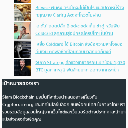
Bitwise ฟันธง คริปโตจะไม่เป็นไร แม้สัปดาห์นี้ร่าง
กฎหมาย Clarity Act จะโหวตไม่ผ่าน
‘อ.ตั๊ม’ ถอดปลั้ก Blockclock เก็บเข้าตู้ หวั่นพิษ
Coldcard ลุกลามสู่อุปกรณ์คริปโทฯ ในบ้าน
เหยื่อ Coldcard ใช้ Bitcoin ส่งข้อความหาโจรขอ
คืนเงิน ตัดพ้อชีวิตโอนกลับมาสักนิดก็ยังดี
จับตา Strategy ส่อแววเทขายรอบ 4 ? โอน 1,030
BTC มูลค่าทะลุ 2 พันล้านบาท ออกจากกระเป๋า
เป้าหมายของเรา
Siam Blockchain มุ่งมั่นที่จะช่วยนำเสนอสารเกี่ยวกับ
Cryptocurrency และเทคโนโลยีบล็อกเชนเพื่อคนไทย ในภาษาไทย เรา
รวบรวมข้อมูลส่วนใหญ่จากเว็บไซต์และเว็บบอร์ดต่างประเทศและนำมา
แปลส่งตรงถึงฟีดคุณ