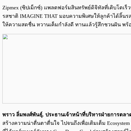
พร้อมเล่น
Zipmex (ซิปเม็กซ์) แพลตฟอร์มสินทรัพย์ดิจิทัลที่เติบโตเ
รสชาติ IMAGINE THAT มอบความพิเศษให้ลูกค้าได้ลิ้นรสคว
ให้ความสดชื่น หวานเค็มกำลังดี ทานแล้วรู้สึกชวนฝัน พร้
พราว ลิ่มพงศ์พันธุ์
,
ประธานเจ้าหน้าที่บริหารฝ่ายการตลา
สร้างความน่าตื่นตาตื่นใจ ไปจนถึงเพื่อเติมเต็ม Ecosyste