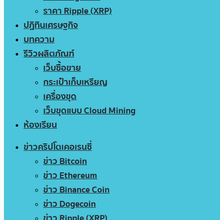
ราคา Ripple (XRP)
ปฏิทินเศรษฐกิจ
บทความ
รีวิวผลิตภัณฑ์
เว็บซื้อขาย
กระเป๋าเก็บเหรียญ
เครื่องขุด
เว็บขุดแบบ Cloud Mining
ห้องเรียน
ข่าวคริปโตเคอเรนซี่
ข่าว Bitcoin
ข่าว Ethereum
ข่าว Binance Coin
ข่าว Dogecoin
ข่าว Ripple (XRP)