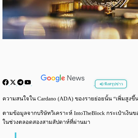
ฟังสรุปข่าว
พร้อมเล่น
ความสนใจใน Cardano (ADA) ของรายย่อยนั้น “เพิ่มสูงขึ้นอย
ตามข้อมูลจากบริษัทวิเคราะห์ IntoTheBlock กระเป๋าเงินขอ
ในช่วงตลอดสองสามสัปดาห์ที่ผ่านมา