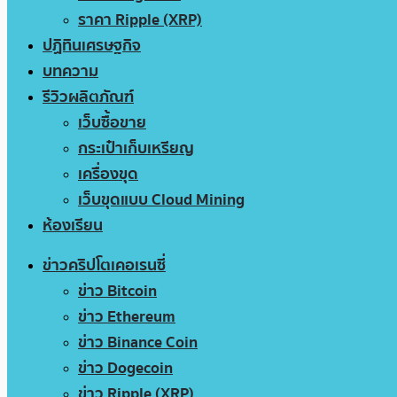
ราคา Ripple (XRP)
ปฏิทินเศรษฐกิจ
บทความ
รีวิวผลิตภัณฑ์
เว็บซื้อขาย
กระเป๋าเก็บเหรียญ
เครื่องขุด
เว็บขุดแบบ Cloud Mining
ห้องเรียน
ข่าวคริปโตเคอเรนซี่
ข่าว Bitcoin
ข่าว Ethereum
ข่าว Binance Coin
ข่าว Dogecoin
ข่าว Ripple (XRP)