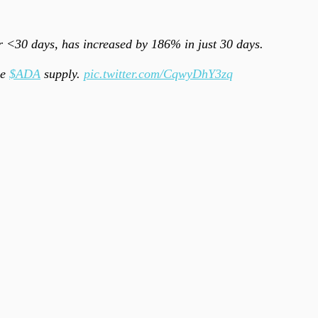
r <30 days, has increased by 186% in just 30 days.
he
$ADA
supply.
pic.twitter.com/CqwyDhY3zq