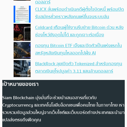
ดอลลาร์
CLICX ลั่นพร้อมดำเนินคดีผู้ตั้งใจบิดหนี้ พร้อมปิด
รับสมัครชั่วคราวหลังคนแห่ยื่นจนระบบล้น
Coldcard เตือนผู้ใช้งานรีบย้าย Bitcoin ด่วน หลัง
ช่องโหว่ยังอุดไม่ได้ และถูกเจาะต่อเนื่อง
กองทุน Bitcoin ETF เจ๊งและปิดตัวเป็นแห่งแรกใน
สหรัฐหลังเงินทุนไหลออกไปฝั่ง AI
BlackRock ลุยเปิดตัว Tokenized สำหรับกองทุน
ตลาดเงินยุโรปมูลค่า 3.11 แสนล้านดอลลาร์
เป้าหมายของเรา
Siam Blockchain มุ่งมั่นที่จะช่วยนำเสนอสารเกี่ยวกับ
Cryptocurrency และเทคโนโลยีบล็อกเชนเพื่อคนไทย ในภาษาไทย เรา
รวบรวมข้อมูลส่วนใหญ่จากเว็บไซต์และเว็บบอร์ดต่างประเทศและนำมา
แปลส่งตรงถึงฟีดคุณ