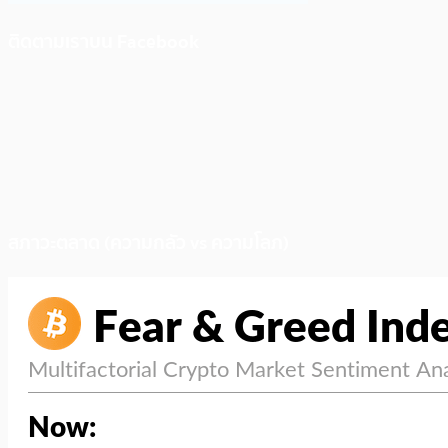
ติดตามเราบน Facebook
สภาวะตลาด (ความกลัว vs ความโลภ)