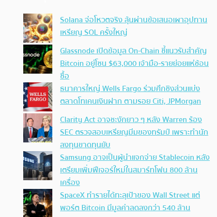
Solana จ่อโหวตจริง ลุ้นผ่านข้อเสนอเผาอุปทาน
เหรียญ SOL ครั้งใหญ่
Glassnode เปิดข้อมูล On-Chain ชี้แนวรับสำคัญ
Bitcoin อยู่โซน $63,000 เจ้ามือ-รายย่อยแห่ช้อน
ซื้อ
ธนาคารใหญ่ Wells Fargo ร่วมศึกชิงส่วนแบ่ง
ตลาดโทเคนเงินฝาก ตามรอย Citi, JPMorgan
Clarity Act อาจชะงักยาว ๆ หลัง Warren ร้อง
SEC ตรวจสอบเหรียญมีมของทรัมป์ เพราะทำนัก
ลงทุนขาดทุนยับ
Samsung อาจเป็นผู้นำแจกจ่าย Stablecoin หลัง
เตรียมเพิ่มฟีเจอร์ใหม่ในสมาร์ทโฟน 800 ล้าน
เครื่อง
SpaceX ทำรายได้ทะลุเป้าของ Wall Street แต่
พอร์ต Bitcoin มีมูลค่าลดลงกว่า 540 ล้าน