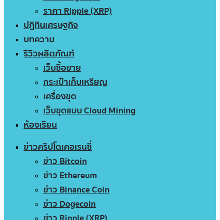
ราคา Ripple (XRP)
ปฏิทินเศรษฐกิจ
บทความ
รีวิวผลิตภัณฑ์
เว็บซื้อขาย
กระเป๋าเก็บเหรียญ
เครื่องขุด
เว็บขุดแบบ Cloud Mining
ห้องเรียน
ข่าวคริปโตเคอเรนซี่
ข่าว Bitcoin
ข่าว Ethereum
ข่าว Binance Coin
ข่าว Dogecoin
ข่าว Ripple (XRP)