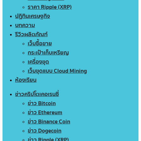
ราคา Ripple (XRP)
ปฏิทินเศรษฐกิจ
บทความ
รีวิวผลิตภัณฑ์
เว็บซื้อขาย
กระเป๋าเก็บเหรียญ
เครื่องขุด
เว็บขุดแบบ Cloud Mining
ห้องเรียน
ข่าวคริปโตเคอเรนซี่
ข่าว Bitcoin
ข่าว Ethereum
ข่าว Binance Coin
ข่าว Dogecoin
ข่าว Ripple (XRP)