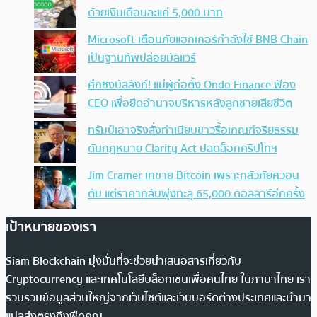
ด้วยเงินเดือนละแค่ 5,000 บาท
Microsoft เตือนภัยแฮกเกอร์กำลังใช้ BNB Chain
เป็นฐานทัพปล่อยมัลแวร์
ศึกชิงบัลลังก์! แม่ผู้ก่อตั้ง Ondo Finance ฟ้อง
CEO เพื่อยึดอำนาจบริหารหลังลูกชายเสียชีวิต
ทรัมป์เอาจริง สั่งทำเนียบขาวรื้อเกณฑ์จริยธรรม
ดันกฎหมาย Clarity Act ปลดล็อกคริปโทฯ
Jim Cramer เทขาย Bitcoin เพราะกลัวภัยควอน
ตัม แต่ราคากลับพุ่งทะลุ 65,000 ดอลลาร์อีกครั้ง
เป้าหมายของเรา
Siam Blockchain มุ่งมั่นที่จะช่วยนำเสนอสารเกี่ยวกับ
Cryptocurrency และเทคโนโลยีบล็อกเชนเพื่อคนไทย ในภาษาไทย เรา
รวบรวมข้อมูลส่วนใหญ่จากเว็บไซต์และเว็บบอร์ดต่างประเทศและนำมา
แปลส่งตรงถึงฟีดคุณ