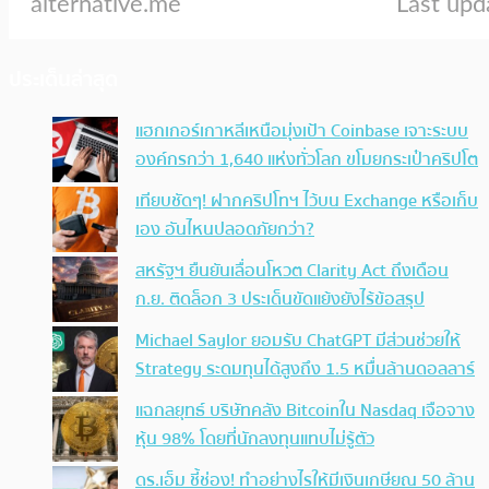
ประเด็นล่าสุด
แฮกเกอร์เกาหลีเหนือมุ่งเป้า Coinbase เจาะระบบ
องค์กรกว่า 1,640 แห่งทั่วโลก ขโมยกระเป๋าคริปโต
เทียบชัดๆ! ฝากคริปโทฯ ไว้บน Exchange หรือเก็บ
เอง อันไหนปลอดภัยกว่า?
สหรัฐฯ ยืนยันเลื่อนโหวต Clarity Act ถึงเดือน
ก.ย. ติดล็อก 3 ประเด็นขัดแย้งยังไร้ข้อสรุป
Michael Saylor ยอมรับ ChatGPT มีส่วนช่วยให้
Strategy ระดมทุนได้สูงถึง 1.5 หมื่นล้านดอลลาร์
แฉกลยุทธ์ บริษัทคลัง Bitcoinใน Nasdaq เจือจาง
หุ้น 98% โดยที่นักลงทุนแทบไม่รู้ตัว
ดร.เอ็ม ชี้ช่อง! ทำอย่างไรให้มีเงินเกษียณ 50 ล้าน