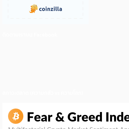
ติดตามเราบน Facebook
สภาวะตลาด (ความกลัว vs ความโลภ)