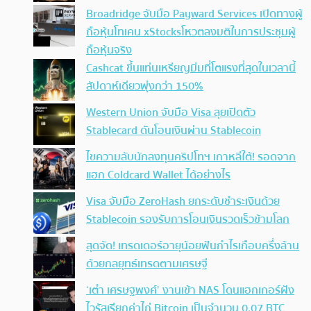
Broadridge จับมือ Payward Services เปิดทางผู้
ถือหุ้นโทเคน xStocksโหวตลงมติในการประชุมผู้
ถือหุ้นจริง
Cashcat ขึ้นแท่นเหรียญมีมที่โตแรงที่สุดในเวลานี้
สัปดาห์เดียวพุ่งกว่า 150%
Western Union จับมือ Visa ลุยเปิดตัว
Stablecard ดันโอนเงินผ่าน Stablecoin
ไขความลับนักลงทุนคริปโทฯ เกาหลีใต้! รอดจาก
แฮก Coldcard Wallet ได้อย่างไร
Visa จับมือ ZeroHash ยกระดับชำระเงินด้วย
Stablecoin รองรับการโอนเงินรวดเร็วข้ามโลก
สุดจัด! เทรดเดอร์อายุน้อยฟันกำไรเกือบครึ่งล้าน
ด้วยกลยุทธ์เทรดตามเศรษฐี
‘เต๋า เศรษฐพงศ์’ งานเข้า NAS โดนแฮกเกอร์ฝัง
ไวรัสเรียกค่าไถ่ Bitcoin เป็นจำนวน 0.07 BTC