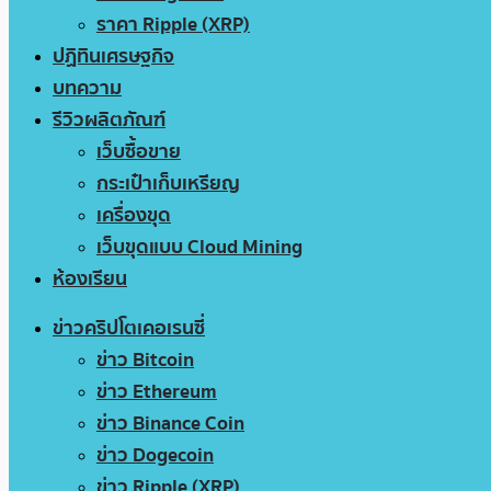
ราคา Ripple (XRP)
ปฏิทินเศรษฐกิจ
บทความ
รีวิวผลิตภัณฑ์
เว็บซื้อขาย
กระเป๋าเก็บเหรียญ
เครื่องขุด
เว็บขุดแบบ Cloud Mining
ห้องเรียน
ข่าวคริปโตเคอเรนซี่
ข่าว Bitcoin
ข่าว Ethereum
ข่าว Binance Coin
ข่าว Dogecoin
ข่าว Ripple (XRP)