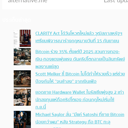
ประเด็นล่าสุด
CLARITY Act ได้วันโหวตใหม่แล้ว วุฒิสภาสหรัฐฯ
เตรียมพิจารณาร่างกฎหมายวันที่ 15 กันยายน
Bitcoin ร่วง 35% ตั้งแต่ปี 2025 สวนทางทอง-
เงิน-ทองแดงพุ่งแรง ดันคริปโตกลายเป็นสินทรัพย์
ผลงานแย่สุด
Scott Melker ชี้ Bitcoin ไม่ได้ทำให้รวยเร็ว แต่ช่วย
ป้องกันให้ “จนช้าลง” จากเงินเฟ้อ
ยอดขาย Hardware Wallet ในรัสเซียพุ่งสูง 2 เท่า
นักลงทุนแห่ถือคริปโตเอง ก่อนกฎใหม่เริ่มใช้
ก.ย.นี้
Michael Saylor ลั่น “มีแค่ Satoshi ที่ขาย Bitcoin
น้อยกว่าผม” หลัง Strategy ถือ BTC ทะลุ