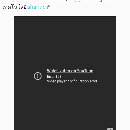
เทคโนโลยี
บล็อกเชน
”