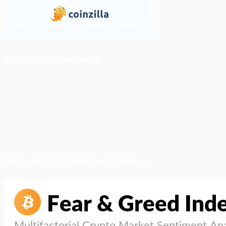
ติดตามเราบน Facebook
สภาวะตลาด (ความกลัว vs ความโลภ)