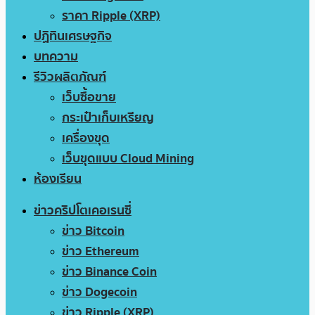
ราคา Ripple (XRP)
ปฏิทินเศรษฐกิจ
บทความ
รีวิวผลิตภัณฑ์
เว็บซื้อขาย
กระเป๋าเก็บเหรียญ
เครื่องขุด
เว็บขุดแบบ Cloud Mining
ห้องเรียน
ข่าวคริปโตเคอเรนซี่
ข่าว Bitcoin
ข่าว Ethereum
ข่าว Binance Coin
ข่าว Dogecoin
ข่าว Ripple (XRP)