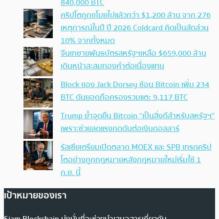
840,000 BTC
คริปโตถูกขโมยไปแล้วกว่า $1,200 ล้าน จาก 276
เหตุการณ์ในปี ปี 2026 Coldcard คิดเป็นสัดส่วน
10% จากทั้งหมด
จีนเทขายพันธบัตรสหรัฐฯเหลือ $659,000 ล้าน
เดินหน้าสะสมทองคำต่อเนื่องแทน
Block ของ Jack Dorsey ช้อน Bitcoin เพิ่ม 234
BTC ดันยอดถือครองรวมแตะ 9,117 BTC
Trump ย้ำจุดยืน Bitcoin “เป็นสิ่งดีสำหรับสหรัฐฯ”
เพราะช่วยลดแรงกดดันต่อเงินดอลลาร์
รัสเซียเตรียมเปิดตลาด MOEX และ SPB เทรดคริป
โตอย่างถูกกฎหมายหลังกฎหมายใหม่เริ่มใช้ 1
ก.ย. นี้
เป้าหมายของเรา
Siam Blockchain มุ่งมั่นที่จะช่วยนำเสนอสารเกี่ยวกับ