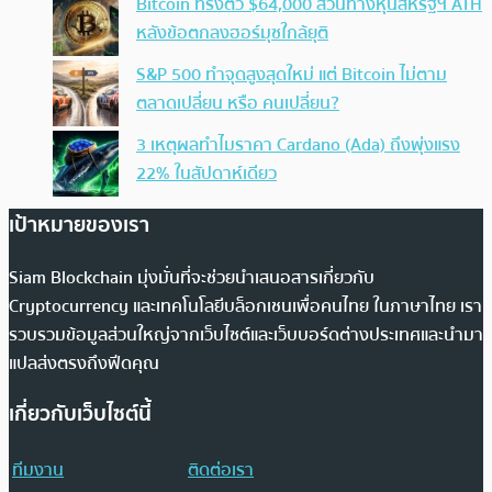
Bitcoin ทรงตัว $64,000 สวนทางหุ้นสหรัฐฯ ATH
หลังข้อตกลงฮอร์มุซใกล้ยุติ
S&P 500 ทำจุดสูงสุดใหม่ แต่ Bitcoin ไม่ตาม
ตลาดเปลี่ยน หรือ คนเปลี่ยน?
3 เหตุผลทำไมราคา Cardano (Ada) ถึงพุ่งแรง
22% ในสัปดาห์เดียว
เป้าหมายของเรา
Siam Blockchain มุ่งมั่นที่จะช่วยนำเสนอสารเกี่ยวกับ
Cryptocurrency และเทคโนโลยีบล็อกเชนเพื่อคนไทย ในภาษาไทย เรา
รวบรวมข้อมูลส่วนใหญ่จากเว็บไซต์และเว็บบอร์ดต่างประเทศและนำมา
แปลส่งตรงถึงฟีดคุณ
เกี่ยวกับเว็บไซต์นี้
ทีมงาน
ติดต่อเรา