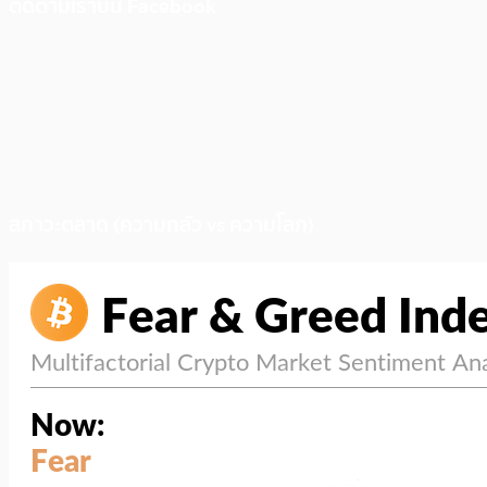
ติดตามเราบน Facebook
สภาวะตลาด (ความกลัว vs ความโลภ)