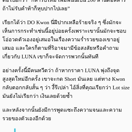
ต่อไปอีกว่า “กล้ารับไหม เพิ่มพนันเป็น 200 ล้านดอลลาร์
ถ้าไม่รับคำท้าก็หุบปากไปเลย”
เรียกได้ว่า DO Kwon นี่ฝีปากเหลือร้ายจริง ๆ ซึ่งมักจะ
เห็นการกระทำเช่นนี้อยู่บ่อยครั้งเพราะเขานั้นมักจะชอบ
โอ่อวดตัวเองอยู่เสมอในเรื่องความร่ำรวยของเขาอยู่
เสมอ และใครก็ตามที่ริอาจมามีข้อสงสัยหรือคำถาม
เกี่ยวกับ LUNA เขาก็จะจัดการพวกนั้นทันที
อย่างครั้งนี้มีคนทวีตว่า ถ้าหากราคา LUNA พุ่งถึงจุด
สูงสุดใหม่อีกครั้ง เขาจะกด Short มันเลย แต่ทาง Kwon
กลับตอกกลับสั้น ๆ ว่า งี้รึเปล่า ไอ้สิ่งที่คุณเรียกว่า Lot size
มันยังไม่เรียกว่า เงินเลยด้วยซ้ำ
และหลังจากนั้นยังมีการพูดแซะถึงความจนและความ
รวยของตัวเองอีกด้วย