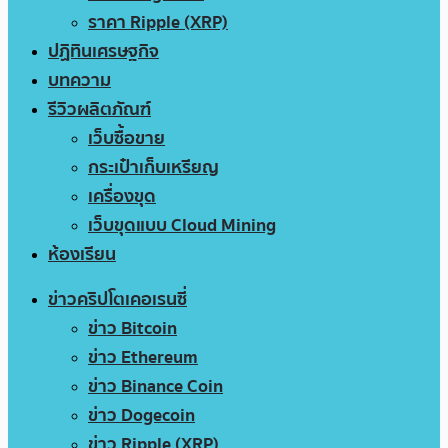
ราคา Ripple (XRP)
ปฏิทินเศรษฐกิจ
บทความ
รีวิวผลิตภัณฑ์
เว็บซื้อขาย
กระเป๋าเก็บเหรียญ
เครื่องขุด
เว็บขุดแบบ Cloud Mining
ห้องเรียน
ข่าวคริปโตเคอเรนซี่
ข่าว Bitcoin
ข่าว Ethereum
ข่าว Binance Coin
ข่าว Dogecoin
ข่าว Ripple (XRP)