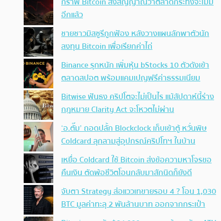
กราฟ Bitcoin ส่งสัญญาณว่าตลาดกระทิงจะไม่มี
อีกแล้ว
ชายชาวมิสซูรีถูกฟ้อง หลังวางแผนลักพาตัวนัก
ลงทุน Bitcoin เพื่อเรียกค่าไถ่
Binance รุกหนัก เพิ่มหุ้น bStocks 10 ตัวดังเข้า
ตลาดสปอต พร้อมแคมเปญฟรีค่าธรรมเนียม
Bitwise ฟันธง คริปโตจะไม่เป็นไร แม้สัปดาห์นี้ร่าง
กฎหมาย Clarity Act จะโหวตไม่ผ่าน
‘อ.ตั๊ม’ ถอดปลั้ก Blockclock เก็บเข้าตู้ หวั่นพิษ
Coldcard ลุกลามสู่อุปกรณ์คริปโทฯ ในบ้าน
เหยื่อ Coldcard ใช้ Bitcoin ส่งข้อความหาโจรขอ
คืนเงิน ตัดพ้อชีวิตโอนกลับมาสักนิดก็ยังดี
จับตา Strategy ส่อแววเทขายรอบ 4 ? โอน 1,030
BTC มูลค่าทะลุ 2 พันล้านบาท ออกจากกระเป๋า