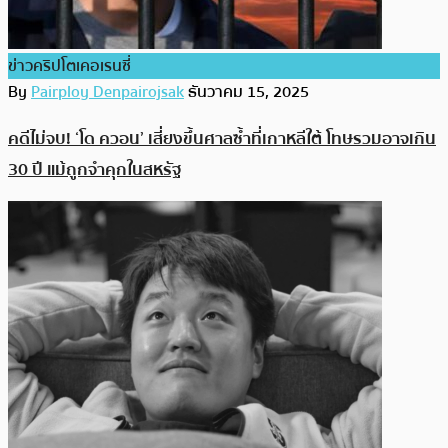
ข่าวคริปโตเคอเรนซี่
By
Pairploy Denpairojsak
ธันวาคม 15, 2025
คดีไม่จบ! ‘โด ควอน’ เสี่ยงขึ้นศาลซ้ำที่เกาหลีใต้ โทษรวมอาจเกิน
30 ปี แม้ถูกจำคุกในสหรัฐ