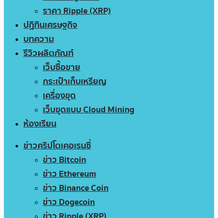
ราคา Ripple (XRP)
ปฏิทินเศรษฐกิจ
บทความ
รีวิวผลิตภัณฑ์
เว็บซื้อขาย
กระเป๋าเก็บเหรียญ
เครื่องขุด
เว็บขุดแบบ Cloud Mining
ห้องเรียน
ข่าวคริปโตเคอเรนซี่
ข่าว Bitcoin
ข่าว Ethereum
ข่าว Binance Coin
ข่าว Dogecoin
ข่าว Ripple (XRP)