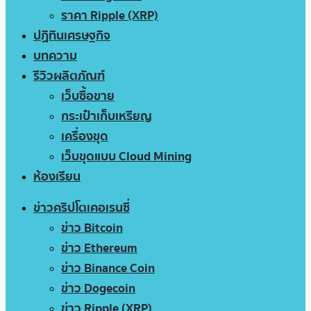
ราคา Ripple (XRP)
ปฏิทินเศรษฐกิจ
บทความ
รีวิวผลิตภัณฑ์
เว็บซื้อขาย
กระเป๋าเก็บเหรียญ
เครื่องขุด
เว็บขุดแบบ Cloud Mining
ห้องเรียน
ข่าวคริปโตเคอเรนซี่
ข่าว Bitcoin
ข่าว Ethereum
ข่าว Binance Coin
ข่าว Dogecoin
ข่าว Ripple (XRP)