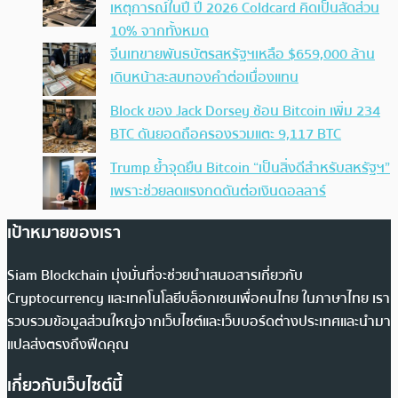
เหตุการณ์ในปี ปี 2026 Coldcard คิดเป็นสัดส่วน
10% จากทั้งหมด
จีนเทขายพันธบัตรสหรัฐฯเหลือ $659,000 ล้าน
เดินหน้าสะสมทองคำต่อเนื่องแทน
Block ของ Jack Dorsey ช้อน Bitcoin เพิ่ม 234
BTC ดันยอดถือครองรวมแตะ 9,117 BTC
Trump ย้ำจุดยืน Bitcoin “เป็นสิ่งดีสำหรับสหรัฐฯ”
เพราะช่วยลดแรงกดดันต่อเงินดอลลาร์
เป้าหมายของเรา
Siam Blockchain มุ่งมั่นที่จะช่วยนำเสนอสารเกี่ยวกับ
Cryptocurrency และเทคโนโลยีบล็อกเชนเพื่อคนไทย ในภาษาไทย เรา
รวบรวมข้อมูลส่วนใหญ่จากเว็บไซต์และเว็บบอร์ดต่างประเทศและนำมา
แปลส่งตรงถึงฟีดคุณ
เกี่ยวกับเว็บไซต์นี้