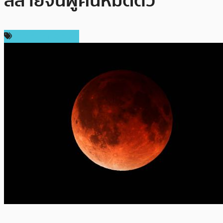
สลายจนผู้คนหมดตัว
ข่าวคริปโตเคอเรนซี่