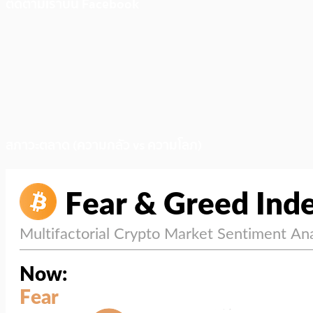
ติดตามเราบน Facebook
สภาวะตลาด (ความกลัว vs ความโลภ)