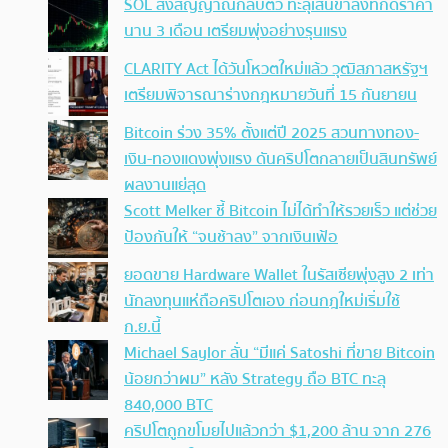
SOL ส่งสัญญาณกลับตัว ทะลุเส้นขาลงที่กดราคา
นาน 3 เดือน เตรียมพุ่งอย่างรุนแรง
CLARITY Act ได้วันโหวตใหม่แล้ว วุฒิสภาสหรัฐฯ
เตรียมพิจารณาร่างกฎหมายวันที่ 15 กันยายน
Bitcoin ร่วง 35% ตั้งแต่ปี 2025 สวนทางทอง-
เงิน-ทองแดงพุ่งแรง ดันคริปโตกลายเป็นสินทรัพย์
ผลงานแย่สุด
Scott Melker ชี้ Bitcoin ไม่ได้ทำให้รวยเร็ว แต่ช่วย
ป้องกันให้ “จนช้าลง” จากเงินเฟ้อ
ยอดขาย Hardware Wallet ในรัสเซียพุ่งสูง 2 เท่า
นักลงทุนแห่ถือคริปโตเอง ก่อนกฎใหม่เริ่มใช้
ก.ย.นี้
Michael Saylor ลั่น “มีแค่ Satoshi ที่ขาย Bitcoin
น้อยกว่าผม” หลัง Strategy ถือ BTC ทะลุ
840,000 BTC
คริปโตถูกขโมยไปแล้วกว่า $1,200 ล้าน จาก 276