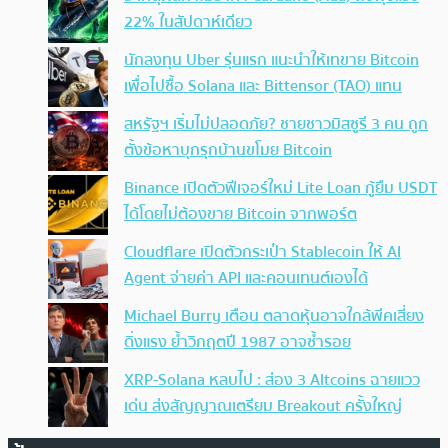
22% ในสัปดาห์เดียว
นักลงทุน Uber รุ่นแรก แนะนำให้เทขาย Bitcoin
เพื่อไปซื้อ Solana และ Bittensor (TAO) แทน
สหรัฐฯ เริ่มไม่ปลอดภัย? ชายชาวมิสซูรี 3 คน ถูก
ตั้งข้อหาบุกรุกบ้านขโมย Bitcoin
Binance เปิดตัวฟีเจอร์ใหม่ Lite Loan กู้ยืม USDT
ได้โดยไม่ต้องขาย Bitcoin จากพอร์ต
Cloudflare เปิดตัวกระเป๋า Stablecoin ให้ AI
Agent จ่ายค่า API และคอนเทนต์เองได้
Michael Burry เตือน ตลาดหุ้นอาจใกล้พีคเสี่ยง
ดิ่งแรง ย้ำวิกฤตปี 1987 อาจซ้ำรอย
XRP-Solana หลบไป : ส่อง 3 Altcoins ฉายแวว
เด่น ส่งสัญญาณเตรียม Breakout ครั้งใหญ่