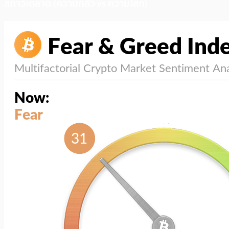
สภาวะตลาด (ความกลัว vs ความโลภ)