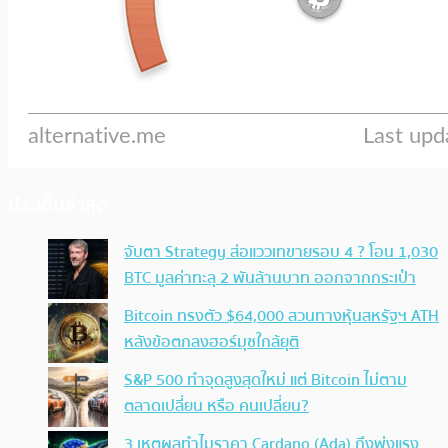
ประเด็นล่าสุด
จับตา Strategy ส่อแววเทขายรอบ 4 ? โอน 1,030
BTC มูลค่าทะลุ 2 พันล้านบาท ออกจากกระเป๋า
Bitcoin ทรงตัว $64,000 สวนทางหุ้นสหรัฐฯ ATH
หลังข้อตกลงฮอร์มุซใกล้ยุติ
S&P 500 ทำจุดสูงสุดใหม่ แต่ Bitcoin ไม่ตาม
ตลาดเปลี่ยน หรือ คนเปลี่ยน?
3 เหตุผลทำไมราคา Cardano (Ada) ถึงพุ่งแรง