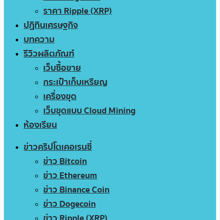
ราคา Ripple (XRP)
ปฏิทินเศรษฐกิจ
บทความ
รีวิวผลิตภัณฑ์
เว็บซื้อขาย
กระเป๋าเก็บเหรียญ
เครื่องขุด
เว็บขุดแบบ Cloud Mining
ห้องเรียน
ข่าวคริปโตเคอเรนซี่
ข่าว Bitcoin
ข่าว Ethereum
ข่าว Binance Coin
ข่าว Dogecoin
ข่าว Ripple (XRP)