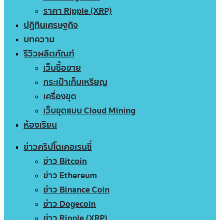
ราคา Ripple (XRP)
ปฏิทินเศรษฐกิจ
บทความ
รีวิวผลิตภัณฑ์
เว็บซื้อขาย
กระเป๋าเก็บเหรียญ
เครื่องขุด
เว็บขุดแบบ Cloud Mining
ห้องเรียน
ข่าวคริปโตเคอเรนซี่
ข่าว Bitcoin
ข่าว Ethereum
ข่าว Binance Coin
ข่าว Dogecoin
ข่าว Ripple (XRP)