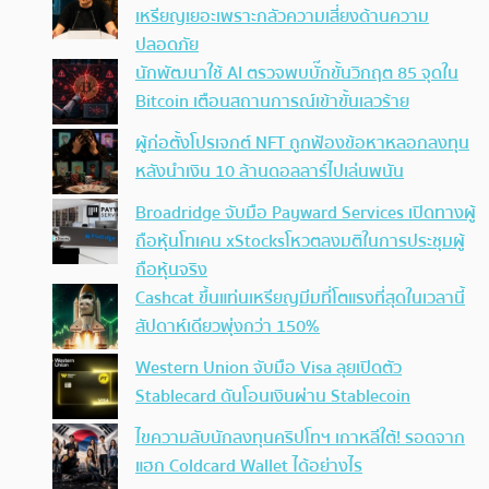
เหรียญเยอะเพราะกลัวความเสี่ยงด้านความ
ปลอดภัย
นักพัฒนาใช้ AI ตรวจพบบั๊กขั้นวิกฤต 85 จุดใน
Bitcoin เตือนสถานการณ์เข้าขั้นเลวร้าย
ผู้ก่อตั้งโปรเจกต์ NFT ถูกฟ้องข้อหาหลอกลงทุน
หลังนำเงิน 10 ล้านดอลลาร์ไปเล่นพนัน
Broadridge จับมือ Payward Services เปิดทางผู้
ถือหุ้นโทเคน xStocksโหวตลงมติในการประชุมผู้
ถือหุ้นจริง
Cashcat ขึ้นแท่นเหรียญมีมที่โตแรงที่สุดในเวลานี้
สัปดาห์เดียวพุ่งกว่า 150%
Western Union จับมือ Visa ลุยเปิดตัว
Stablecard ดันโอนเงินผ่าน Stablecoin
ไขความลับนักลงทุนคริปโทฯ เกาหลีใต้! รอดจาก
แฮก Coldcard Wallet ได้อย่างไร