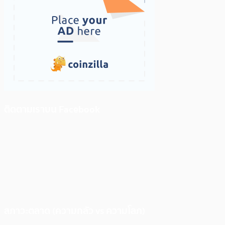
ติดตามเราบน Facebook
สภาวะตลาด (ความกลัว vs ความโลภ)