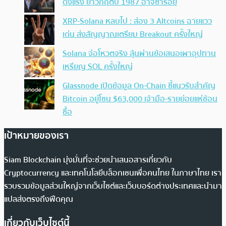
ดิ่งแรง ย้ำวิกฤตปี 1987 อาจซ้ำรอย
XRP-Solana หลบไป : ส่อง 3 Altcoins ฉายแวว
เด่น ส่งสัญญาณเตรียม Breakout ครั้งใหญ่
Solana จ่อโหวตจริง ลุ้นผ่านข้อเสนอเผาอุปทาน
เหรียญ SOL ครั้งใหญ่
Glassnode เปิดข้อมูล On-Chain ชี้แนวรับสำคัญ
Bitcoin อยู่โซน $63,000 เจ้ามือ-รายย่อยแห่ช้อน
ซื้อ
เป้าหมายของเรา
Siam Blockchain มุ่งมั่นที่จะช่วยนำเสนอสารเกี่ยวกับ
Cryptocurrency และเทคโนโลยีบล็อกเชนเพื่อคนไทย ในภาษาไทย เรา
รวบรวมข้อมูลส่วนใหญ่จากเว็บไซต์และเว็บบอร์ดต่างประเทศและนำมา
แปลส่งตรงถึงฟีดคุณ
เกี่ยวกับเว็บไซต์นี้