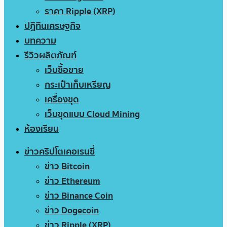
ราคา Ripple (XRP)
ปฏิทินเศรษฐกิจ
บทความ
รีวิวผลิตภัณฑ์
เว็บซื้อขาย
กระเป๋าเก็บเหรียญ
เครื่องขุด
เว็บขุดแบบ Cloud Mining
ห้องเรียน
ข่าวคริปโตเคอเรนซี่
ข่าว Bitcoin
ข่าว Ethereum
ข่าว Binance Coin
ข่าว Dogecoin
ข่าว Ripple (XRP)