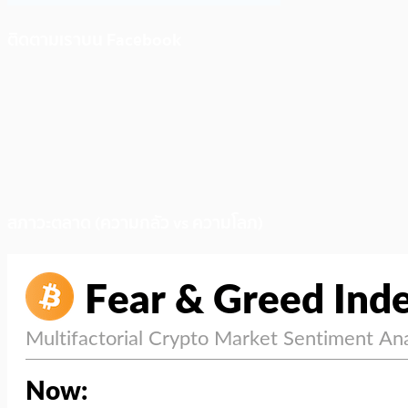
ติดตามเราบน Facebook
สภาวะตลาด (ความกลัว vs ความโลภ)