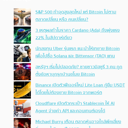
S&P 500 ทำจุดสูงสุดใหม่ แต่ Bitcoin ไม่ตาม
ตลาดเปลี่ยน หรือ คนเปลี่ยน?
3 เหตุผลทำไมราคา Cardano (Ada) ถึงพุ่งแรง
22% ในสัปดาห์เดียว
นักลงทุน Uber รุ่นแรก แนะนำให้เทขาย Bitcoin
เพื่อไปซื้อ Solana และ Bittensor (TAO) แทน
สหรัฐฯ เริ่มไม่ปลอดภัย? ชายชาวมิสซูรี 3 คน ถูก
ตั้งข้อหาบุกรุกบ้านขโมย Bitcoin
Binance เปิดตัวฟีเจอร์ใหม่ Lite Loan กู้ยืม USDT
ได้โดยไม่ต้องขาย Bitcoin จากพอร์ต
Cloudflare เปิดตัวกระเป๋า Stablecoin ให้ AI
Agent จ่ายค่า API และคอนเทนต์เองได้
Michael Burry เตือน ตลาดหุ้นอาจใกล้พีคเสี่ยง