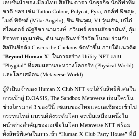
เลบชั้นนำของเมืองไทย ศิลปิน ดารา นักธุรกิจ นักกีฬาทีม
ชาติ ฯลฯ เช่น Tattoo Colour, Polycat, Pyra, กอล์ฟ พิชญะ,
ไมค์ พิรัชต์ (Mike Angelo), ชิน ชินวุฒ, VJ วุ้นเส้น, เก๋ไก๋
สไลเดอร์ ณัฐธิชา นามวงษ์, กวินทร์ ธรรมสัจจานันท์, อุ้ม
ธีราทร บุญมาทัน, ต้น นฤบดินทร์ วีรวัฒโนดม ร่วมกับ
ศิลปินชื่อดัง Cuscus the Cuckoos จัดทำขึ้น ภายใต้แนวคิด
“
Beyond Human X
” ในการสร้าง Utility NFT แบบ
“Phygital” ที่ผสมผสานระหว่างโลกจริง (Physical World)
และโลกเสมือน (Metaverse World)
ผู้ที่เป็นเจ้าของ Human X Club NFT จะได้รับสิทธิพิเศษใน
การเข้าสู่ D.OASIS, The Sandbox Metaverse ก่อนใครใน
ช่วงไตรมาส 3 ของปีนี้ เซเลบของไทยและเอเชียจะเข้าไป
กระทบไหล่ แบรนด์ดังระดับโลก จะเป็นเสมือนหนึ่งใน
หน้าต่างสำคัญของเอเซียในโลก Metaverse NFT พร้อม
ทั้งสิทธิพิเศษในการเข้า “Human X Club Party House” ที่มี