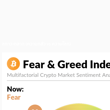
สภาวะตลาด (ความกลัว vs ความโลภ)