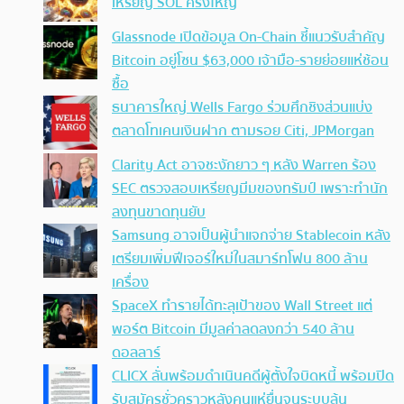
เหรียญ SOL ครั้งใหญ่
Glassnode เปิดข้อมูล On-Chain ชี้แนวรับสำคัญ
Bitcoin อยู่โซน $63,000 เจ้ามือ-รายย่อยแห่ช้อน
ซื้อ
ธนาคารใหญ่ Wells Fargo ร่วมศึกชิงส่วนแบ่ง
ตลาดโทเคนเงินฝาก ตามรอย Citi, JPMorgan
Clarity Act อาจชะงักยาว ๆ หลัง Warren ร้อง
SEC ตรวจสอบเหรียญมีมของทรัมป์ เพราะทำนัก
ลงทุนขาดทุนยับ
Samsung อาจเป็นผู้นำแจกจ่าย Stablecoin หลัง
เตรียมเพิ่มฟีเจอร์ใหม่ในสมาร์ทโฟน 800 ล้าน
เครื่อง
SpaceX ทำรายได้ทะลุเป้าของ Wall Street แต่
พอร์ต Bitcoin มีมูลค่าลดลงกว่า 540 ล้าน
ดอลลาร์
CLICX ลั่นพร้อมดำเนินคดีผู้ตั้งใจบิดหนี้ พร้อมปิด
รับสมัครชั่วคราวหลังคนแห่ยื่นจนระบบล้น