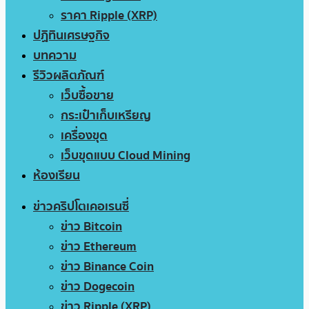
ราคา Ripple (XRP)
ปฏิทินเศรษฐกิจ
บทความ
รีวิวผลิตภัณฑ์
เว็บซื้อขาย
กระเป๋าเก็บเหรียญ
เครื่องขุด
เว็บขุดแบบ Cloud Mining
ห้องเรียน
ข่าวคริปโตเคอเรนซี่
ข่าว Bitcoin
ข่าว Ethereum
ข่าว Binance Coin
ข่าว Dogecoin
ข่าว Ripple (XRP)