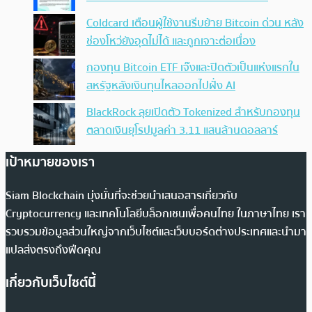
Coldcard เตือนผู้ใช้งานรีบย้าย Bitcoin ด่วน หลัง
ช่องโหว่ยังอุดไม่ได้ และถูกเจาะต่อเนื่อง
กองทุน Bitcoin ETF เจ๊งและปิดตัวเป็นแห่งแรกใน
สหรัฐหลังเงินทุนไหลออกไปฝั่ง AI
BlackRock ลุยเปิดตัว Tokenized สำหรับกองทุน
ตลาดเงินยุโรปมูลค่า 3.11 แสนล้านดอลลาร์
เป้าหมายของเรา
Siam Blockchain มุ่งมั่นที่จะช่วยนำเสนอสารเกี่ยวกับ
Cryptocurrency และเทคโนโลยีบล็อกเชนเพื่อคนไทย ในภาษาไทย เรา
รวบรวมข้อมูลส่วนใหญ่จากเว็บไซต์และเว็บบอร์ดต่างประเทศและนำมา
แปลส่งตรงถึงฟีดคุณ
เกี่ยวกับเว็บไซต์นี้