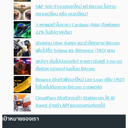
S&P 500 ทำจุดสูงสุดใหม่ แต่ Bitcoin ไม่ตาม
ตลาดเปลี่ยน หรือ คนเปลี่ยน?
3 เหตุผลทำไมราคา Cardano (Ada) ถึงพุ่งแรง
22% ในสัปดาห์เดียว
นักลงทุน Uber รุ่นแรก แนะนำให้เทขาย Bitcoin
เพื่อไปซื้อ Solana และ Bittensor (TAO) แทน
สหรัฐฯ เริ่มไม่ปลอดภัย? ชายชาวมิสซูรี 3 คน ถูก
ตั้งข้อหาบุกรุกบ้านขโมย Bitcoin
Binance เปิดตัวฟีเจอร์ใหม่ Lite Loan กู้ยืม USDT
ได้โดยไม่ต้องขาย Bitcoin จากพอร์ต
Cloudflare เปิดตัวกระเป๋า Stablecoin ให้ AI
Agent จ่ายค่า API และคอนเทนต์เองได้
เป้าหมายของเรา