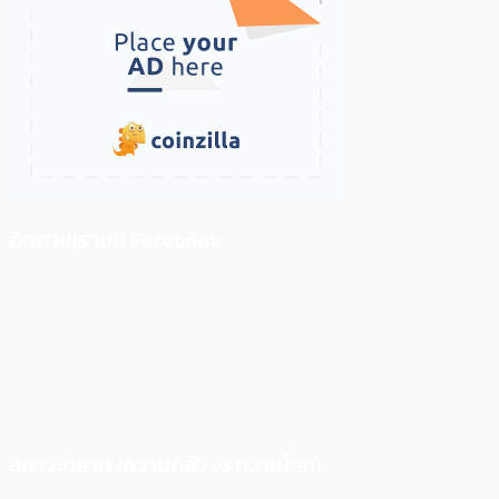
ติดตามเราบน Facebook
สภาวะตลาด (ความกลัว vs ความโลภ)