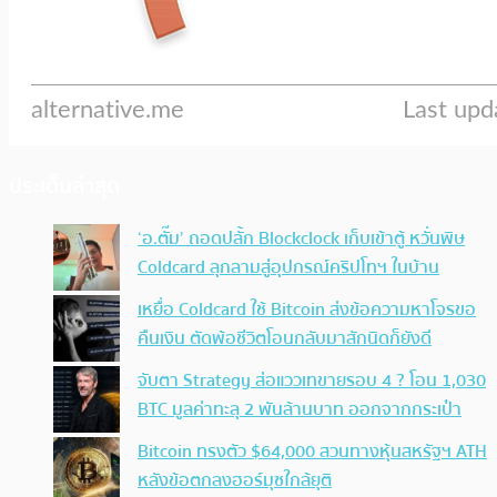
ประเด็นล่าสุด
‘อ.ตั๊ม’ ถอดปลั้ก Blockclock เก็บเข้าตู้ หวั่นพิษ
Coldcard ลุกลามสู่อุปกรณ์คริปโทฯ ในบ้าน
เหยื่อ Coldcard ใช้ Bitcoin ส่งข้อความหาโจรขอ
คืนเงิน ตัดพ้อชีวิตโอนกลับมาสักนิดก็ยังดี
จับตา Strategy ส่อแววเทขายรอบ 4 ? โอน 1,030
BTC มูลค่าทะลุ 2 พันล้านบาท ออกจากกระเป๋า
Bitcoin ทรงตัว $64,000 สวนทางหุ้นสหรัฐฯ ATH
หลังข้อตกลงฮอร์มุซใกล้ยุติ