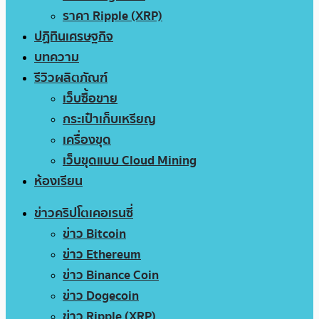
ราคา Ripple (XRP)
ปฏิทินเศรษฐกิจ
บทความ
รีวิวผลิตภัณฑ์
เว็บซื้อขาย
กระเป๋าเก็บเหรียญ
เครื่องขุด
เว็บขุดแบบ Cloud Mining
ห้องเรียน
ข่าวคริปโตเคอเรนซี่
ข่าว Bitcoin
ข่าว Ethereum
ข่าว Binance Coin
ข่าว Dogecoin
ข่าว Ripple (XRP)