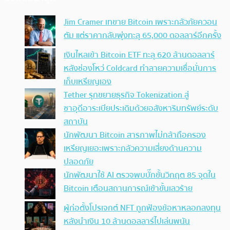
Jim Cramer เทขาย Bitcoin เพราะกลัวภัยควอน
ตัม แต่ราคากลับพุ่งทะลุ 65,000 ดอลลาร์อีกครั้ง
เงินไหลเข้า Bitcoin ETF ทะลุ 620 ล้านดอลลาร์
หลังช่องโหว่ Coldcard ทำลายความเชื่อมั่นการ
เก็บเหรียญเอง
Tether รุกขยายธุรกิจ Tokenization สู่
ซาอุดีอาระเบียประเดิมด้วยอสังหาริมทรัพย์ระดับ
สถาบัน
นักพัฒนา Bitcoin สารภาพไม่กล้าถือครอง
เหรียญเยอะเพราะกลัวความเสี่ยงด้านความ
ปลอดภัย
นักพัฒนาใช้ AI ตรวจพบบั๊กขั้นวิกฤต 85 จุดใน
Bitcoin เตือนสถานการณ์เข้าขั้นเลวร้าย
ผู้ก่อตั้งโปรเจกต์ NFT ถูกฟ้องข้อหาหลอกลงทุน
หลังนำเงิน 10 ล้านดอลลาร์ไปเล่นพนัน