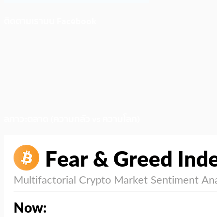
ติดตามเราบน Facebook
สภาวะตลาด (ความกลัว vs ความโลภ)