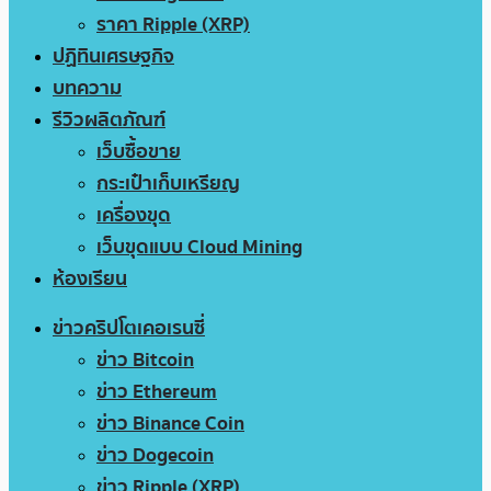
ราคา Ripple (XRP)
ปฏิทินเศรษฐกิจ
บทความ
รีวิวผลิตภัณฑ์
เว็บซื้อขาย
กระเป๋าเก็บเหรียญ
เครื่องขุด
เว็บขุดแบบ Cloud Mining
ห้องเรียน
ข่าวคริปโตเคอเรนซี่
ข่าว Bitcoin
ข่าว Ethereum
ข่าว Binance Coin
ข่าว Dogecoin
ข่าว Ripple (XRP)