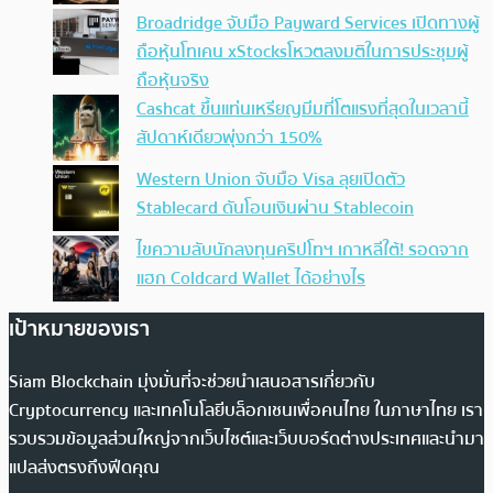
Broadridge จับมือ Payward Services เปิดทางผู้
ถือหุ้นโทเคน xStocksโหวตลงมติในการประชุมผู้
ถือหุ้นจริง
Cashcat ขึ้นแท่นเหรียญมีมที่โตแรงที่สุดในเวลานี้
สัปดาห์เดียวพุ่งกว่า 150%
Western Union จับมือ Visa ลุยเปิดตัว
Stablecard ดันโอนเงินผ่าน Stablecoin
ไขความลับนักลงทุนคริปโทฯ เกาหลีใต้! รอดจาก
แฮก Coldcard Wallet ได้อย่างไร
เป้าหมายของเรา
Siam Blockchain มุ่งมั่นที่จะช่วยนำเสนอสารเกี่ยวกับ
Cryptocurrency และเทคโนโลยีบล็อกเชนเพื่อคนไทย ในภาษาไทย เรา
รวบรวมข้อมูลส่วนใหญ่จากเว็บไซต์และเว็บบอร์ดต่างประเทศและนำมา
แปลส่งตรงถึงฟีดคุณ