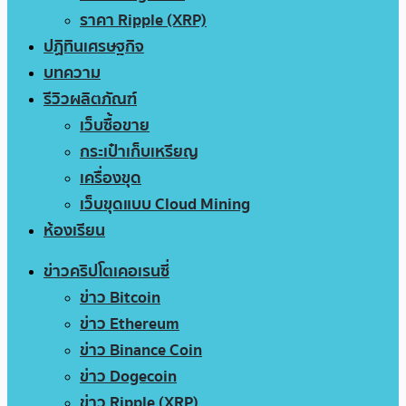
ราคา Ripple (XRP)
ปฏิทินเศรษฐกิจ
บทความ
รีวิวผลิตภัณฑ์
เว็บซื้อขาย
กระเป๋าเก็บเหรียญ
เครื่องขุด
เว็บขุดแบบ Cloud Mining
ห้องเรียน
ข่าวคริปโตเคอเรนซี่
ข่าว Bitcoin
ข่าว Ethereum
ข่าว Binance Coin
ข่าว Dogecoin
ข่าว Ripple (XRP)