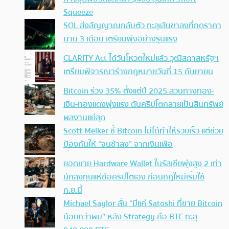
Squeeze
SOL ส่งสัญญาณกลับตัว ทะลุเส้นขาลงที่กดราคา
นาน 3 เดือน เตรียมพุ่งอย่างรุนแรง
CLARITY Act ได้วันโหวตใหม่แล้ว วุฒิสภาสหรัฐฯ
เตรียมพิจารณาร่างกฎหมายวันที่ 15 กันยายน
Bitcoin ร่วง 35% ตั้งแต่ปี 2025 สวนทางทอง-
เงิน-ทองแดงพุ่งแรง ดันคริปโตกลายเป็นสินทรัพย์
ผลงานแย่สุด
Scott Melker ชี้ Bitcoin ไม่ได้ทำให้รวยเร็ว แต่ช่วย
ป้องกันให้ “จนช้าลง” จากเงินเฟ้อ
ยอดขาย Hardware Wallet ในรัสเซียพุ่งสูง 2 เท่า
นักลงทุนแห่ถือคริปโตเอง ก่อนกฎใหม่เริ่มใช้
ก.ย.นี้
Michael Saylor ลั่น “มีแค่ Satoshi ที่ขาย Bitcoin
น้อยกว่าผม” หลัง Strategy ถือ BTC ทะลุ