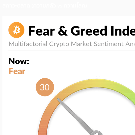
สภาวะตลาด (ความกลัว vs ความโลภ)