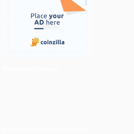
ติดตามเราบน Facebook
สภาวะตลาด (ความกลัว vs ความโลภ)