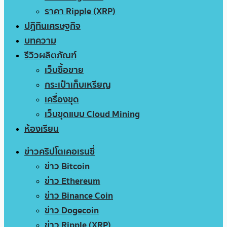
ราคา Ripple (XRP)
ปฏิทินเศรษฐกิจ
บทความ
รีวิวผลิตภัณฑ์
เว็บซื้อขาย
กระเป๋าเก็บเหรียญ
เครื่องขุด
เว็บขุดแบบ Cloud Mining
ห้องเรียน
ข่าวคริปโตเคอเรนซี่
ข่าว Bitcoin
ข่าว Ethereum
ข่าว Binance Coin
ข่าว Dogecoin
ข่าว Ripple (XRP)