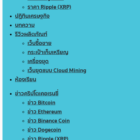
ราคา Ripple (XRP)
ปฏิทินเศรษฐกิจ
บทความ
รีวิวผลิตภัณฑ์
เว็บซื้อขาย
กระเป๋าเก็บเหรียญ
เครื่องขุด
เว็บขุดแบบ Cloud Mining
ห้องเรียน
ข่าวคริปโตเคอเรนซี่
ข่าว Bitcoin
ข่าว Ethereum
ข่าว Binance Coin
ข่าว Dogecoin
ข่าว Ripple (XRP)