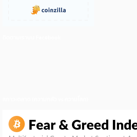
ติดตามเราบน Facebook
สภาวะตลาด (ความกลัว vs ความโลภ)