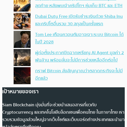
สุดท้าย หลังพบเจ้าคริปโทฯ ซุ่มเก็บ BTC และ ETH
Dubai Duty Free เปิดรับชำระเงินด้วย Shiba Inu
และคริปโตอื่นรวม 30 สกุลเป็นครั้งแรก
Tom Lee เตือนควอนตัมอาจเจาะระบบ Bitcoin ได้
ในปี 2028
ผู้ก่อตั้งประกาศปิดฉากเหรียญ AI Agent มูลค่า 2
พันล้าน พร้อมลั่นจะไม่มีการช่วยเหลืออีกต่อไป
กราฟ Bitcoin ส่งสัญญาณว่าตลาดกระทิงจะไม่มี
อีกแล้ว
เป้าหมายของเรา
Siam Blockchain มุ่งมั่นที่จะช่วยนำเสนอสารเกี่ยวกับ
Cryptocurrency และเทคโนโลยีบล็อกเชนเพื่อคนไทย ในภาษาไทย เรา
รวบรวมข้อมูลส่วนใหญ่จากเว็บไซต์และเว็บบอร์ดต่างประเทศและนำมา