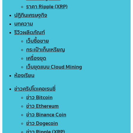
ราคา Ripple (XRP)
ปฏิทินเศรษฐกิจ
บทความ
รีวิวผลิตภัณฑ์
เว็บซื้อขาย
กระเป๋าเก็บเหรียญ
เครื่องขุด
เว็บขุดแบบ Cloud Mining
ห้องเรียน
ข่าวคริปโตเคอเรนซี่
ข่าว Bitcoin
ข่าว Ethereum
ข่าว Binance Coin
ข่าว Dogecoin
ข่าว Ripple (XRP)