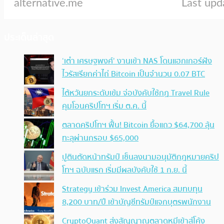
ประเด็นล่าสุด
‘เต๋า เศรษฐพงศ์’ งานเข้า NAS โดนแฮกเกอร์ฝัง
ไวรัสเรียกค่าไถ่ Bitcoin เป็นจำนวน 0.07 BTC
ไต้หวันยกระดับเข้ม จ่อบังคับใช้กฏ Travel Rule
คุมโอนคริปโทฯ เริ่ม ต.ค. นี้
ตลาดคริปโทฯ ฟื้น! Bitcoin ยื้อแถว $64,700 ลุ้น
ทะลุผ่านกรอบ $65,000
ปูตินตัดหน้าทรัมป์ เซ็นลงนามอนุมัติกฎหมายคริป
โทฯ ฉบับแรก เริ่มมีผลบังคับใช้ 1 ก.ย. นี้
Strategy เข้าร่วม Invest America สมทบทุน
8,200 บาท/ปี เข้าบัญชีทรัมป์แจกบุตรพนักงาน
CryptoQuant ส่งสัญญาณตลาดหมีเข้าสู่โค้ง