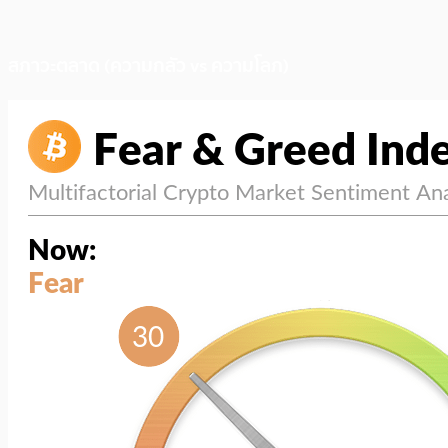
สภาวะตลาด (ความกลัว vs ความโลภ)