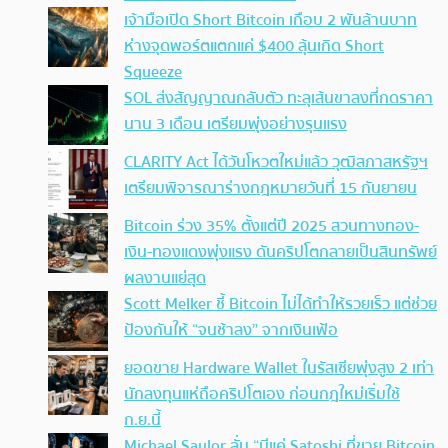
เจ้ามือเปิด Short Bitcoin เกือบ 2 พันล้านบาท
ห่างจุดพอร์ตแตกแค่ $400 ลุ้นเกิด Short
Squeeze
SOL ส่งสัญญาณกลับตัว ทะลุเส้นขาลงที่กดราคา
นาน 3 เดือน เตรียมพุ่งอย่างรุนแรง
CLARITY Act ได้วันโหวตใหม่แล้ว วุฒิสภาสหรัฐฯ
เตรียมพิจารณาร่างกฎหมายวันที่ 15 กันยายน
Bitcoin ร่วง 35% ตั้งแต่ปี 2025 สวนทางทอง-
เงิน-ทองแดงพุ่งแรง ดันคริปโตกลายเป็นสินทรัพย์
ผลงานแย่สุด
Scott Melker ชี้ Bitcoin ไม่ได้ทำให้รวยเร็ว แต่ช่วย
ป้องกันให้ “จนช้าลง” จากเงินเฟ้อ
ยอดขาย Hardware Wallet ในรัสเซียพุ่งสูง 2 เท่า
นักลงทุนแห่ถือคริปโตเอง ก่อนกฎใหม่เริ่มใช้
ก.ย.นี้
Michael Saylor ลั่น “มีแค่ Satoshi ที่ขาย Bitcoin