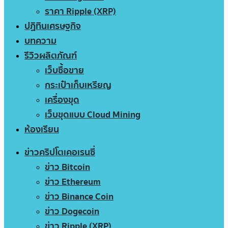
ราคา Ripple (XRP)
ปฏิทินเศรษฐกิจ
บทความ
รีวิวผลิตภัณฑ์
เว็บซื้อขาย
กระเป๋าเก็บเหรียญ
เครื่องขุด
เว็บขุดแบบ Cloud Mining
ห้องเรียน
ข่าวคริปโตเคอเรนซี่
ข่าว Bitcoin
ข่าว Ethereum
ข่าว Binance Coin
ข่าว Dogecoin
ข่าว Ripple (XRP)