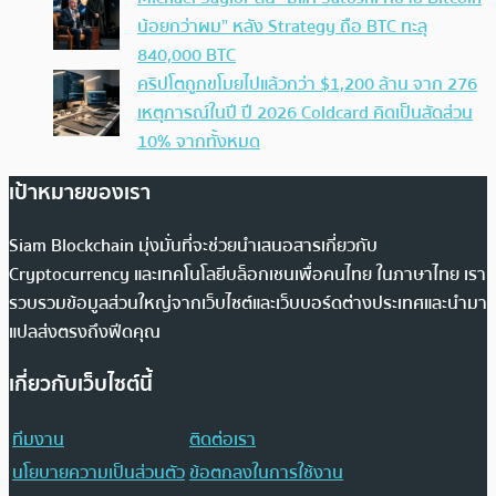
น้อยกว่าผม” หลัง Strategy ถือ BTC ทะลุ
840,000 BTC
คริปโตถูกขโมยไปแล้วกว่า $1,200 ล้าน จาก 276
เหตุการณ์ในปี ปี 2026 Coldcard คิดเป็นสัดส่วน
10% จากทั้งหมด
เป้าหมายของเรา
Siam Blockchain มุ่งมั่นที่จะช่วยนำเสนอสารเกี่ยวกับ
Cryptocurrency และเทคโนโลยีบล็อกเชนเพื่อคนไทย ในภาษาไทย เรา
รวบรวมข้อมูลส่วนใหญ่จากเว็บไซต์และเว็บบอร์ดต่างประเทศและนำมา
แปลส่งตรงถึงฟีดคุณ
เกี่ยวกับเว็บไซต์นี้
ทีมงาน
ติดต่อเรา
นโยบายความเป็นส่วนตัว
ข้อตกลงในการใช้งาน