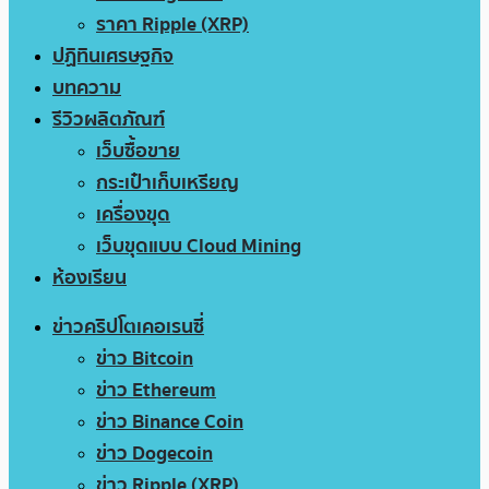
ราคา Ripple (XRP)
ปฏิทินเศรษฐกิจ
บทความ
รีวิวผลิตภัณฑ์
เว็บซื้อขาย
กระเป๋าเก็บเหรียญ
เครื่องขุด
เว็บขุดแบบ Cloud Mining
ห้องเรียน
ข่าวคริปโตเคอเรนซี่
ข่าว Bitcoin
ข่าว Ethereum
ข่าว Binance Coin
ข่าว Dogecoin
ข่าว Ripple (XRP)