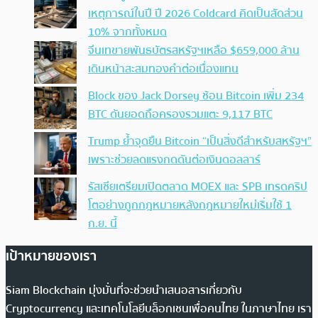
เหตุการณ์ในปี ปี 2026 Coldcard คิดเป็นสัดส่วน
10% จากทั้งหมด
จีนเทขายพันธบัตรสหรัฐฯเหลือ $659,000 ล้าน
เดินหน้าสะสมทองคำต่อเนื่องแทน
Block ของ Jack Dorsey ช้อน Bitcoin เพิ่ม 234
BTC ดันยอดถือครองรวมแตะ 9,117 BTC
Trump ย้ำจุดยืน Bitcoin “เป็นสิ่งดีสำหรับสหรัฐฯ”
เพราะช่วยลดแรงกดดันต่อเงินดอลลาร์
รัสเซียเตรียมเปิดตลาด MOEX และ SPB เทรดคริป
โตอย่างถูกกฎหมายหลังกฎหมายใหม่เริ่มใช้ 1
ก.ย. นี้
เป้าหมายของเรา
Siam Blockchain มุ่งมั่นที่จะช่วยนำเสนอสารเกี่ยวกับ
Cryptocurrency และเทคโนโลยีบล็อกเชนเพื่อคนไทย ในภาษาไทย เรา