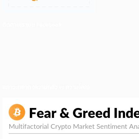
ติดตามเราบน Facebook
สภาวะตลาด (ความกลัว vs ความโลภ)