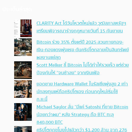
ประเด็นล่าสุด
CLARITY Act ได้วันโหวตใหม่แล้ว วุฒิสภาสหรัฐฯ
เตรียมพิจารณาร่างกฎหมายวันที่ 15 กันยายน
Bitcoin ร่วง 35% ตั้งแต่ปี 2025 สวนทางทอง-
เงิน-ทองแดงพุ่งแรง ดันคริปโตกลายเป็นสินทรัพย์
ผลงานแย่สุด
Scott Melker ชี้ Bitcoin ไม่ได้ทำให้รวยเร็ว แต่ช่วย
ป้องกันให้ “จนช้าลง” จากเงินเฟ้อ
ยอดขาย Hardware Wallet ในรัสเซียพุ่งสูง 2 เท่า
นักลงทุนแห่ถือคริปโตเอง ก่อนกฎใหม่เริ่มใช้
ก.ย.นี้
Michael Saylor ลั่น “มีแค่ Satoshi ที่ขาย Bitcoin
น้อยกว่าผม” หลัง Strategy ถือ BTC ทะลุ
840,000 BTC
คริปโตถูกขโมยไปแล้วกว่า $1,200 ล้าน จาก 276