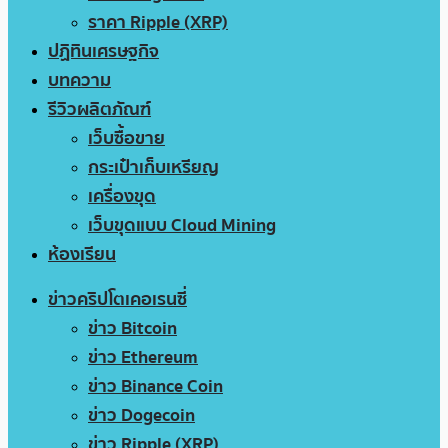
ราคา Ripple (XRP)
ปฏิทินเศรษฐกิจ
บทความ
รีวิวผลิตภัณฑ์
เว็บซื้อขาย
กระเป๋าเก็บเหรียญ
เครื่องขุด
เว็บขุดแบบ Cloud Mining
ห้องเรียน
ข่าวคริปโตเคอเรนซี่
ข่าว Bitcoin
ข่าว Ethereum
ข่าว Binance Coin
ข่าว Dogecoin
ข่าว Ripple (XRP)