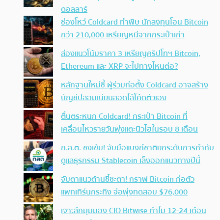
ดอลลาร์
ช่องโหว่ Coldcard ทำพิษ นักลงทุนโอน Bitcoin
กว่า 210,000 เหรียญหนีจากกระเป๋าเก่า
ส่องแนวโน้มราคา 3 เหรียญคริปโทฯ Bitcoin,
Ethereum และ XRP จะไปทางไหนต่อ?
หลักฐานใหม่ชี้ ผู้ร่วมก่อตั้ง Coldcard อาจสร้าง
บัญชีปลอมเนียนสอดไส้โค้ดตัวเอง
ตื่นตระหนก Coldcard! กระเป๋า Bitcoin ที่
เคลื่อนไหวรายวันพุ่งแตะนิวไฮในรอบ 8 เดือน
ก.ล.ต. ชงเข้ม! จับมือแบงก์ชาติยกระดับการกำกับ
ดูแลธุรกรรม Stablecoin เล็งออกแนวทางปีนี้
จับตาแนวต้านชี้ชะตา! กราฟ Bitcoin ก่อตัว
แพทเทิร์นกระทิง จ่อพุ่งทดสอบ $76,000
เจาะลึกมุมมอง CIO Bitwise ทำไม 12-24 เดือน