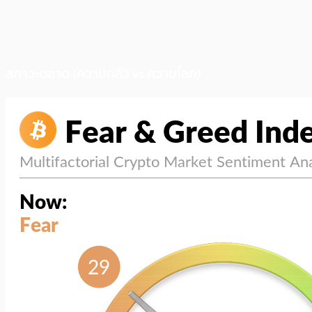
สภาวะตลาด (ความกลัว vs ความโลภ)