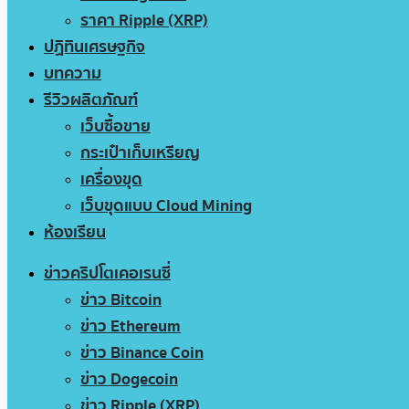
ราคา Ripple (XRP)
ปฏิทินเศรษฐกิจ
บทความ
รีวิวผลิตภัณฑ์
เว็บซื้อขาย
กระเป๋าเก็บเหรียญ
เครื่องขุด
เว็บขุดแบบ Cloud Mining
ห้องเรียน
ข่าวคริปโตเคอเรนซี่
ข่าว Bitcoin
ข่าว Ethereum
ข่าว Binance Coin
ข่าว Dogecoin
ข่าว Ripple (XRP)