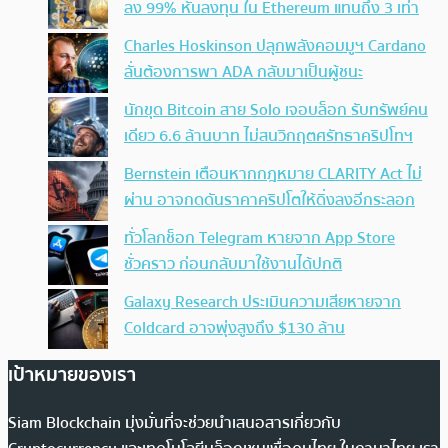
ลง 99% หันลงทุน ใน Ethereum แทนถึง 3 เท่า
Charles Hoskinson ปลุกพลังคอมมูฯ Cardano
ลั่นต้องการพา ADA กลับมาเป็นผู้ชนะ
นักขุด Bitcoin สาย Solo เจอบล็อก รับทรัพย์คน
เดียว 6.6 ล้านบาท ไม่สนวิกฤตศรัทธาคริปโทฯ
Bernstein เตือนหากกฎหมาย CLARITY Act ไม่
ผ่าน อาจกดดันราคาคริปโตให้ดิ่งลงอีกระลอก
ทั่วโลกช็อก Telegram หายจาก App Store
ชั่วคราว ก่อนกลับมาใช้งานได้ปกติ
Galaxy Research ประเมินความเสียหายจาก
Coldcard อาจพุ่งสูงถึง $130 ล้าน
เป้าหมายของเรา
Siam Blockchain มุ่งมั่นที่จะช่วยนำเสนอสารเกี่ยวกับ