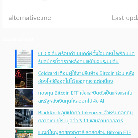
ประเด็นล่าสุด
CLICX ลั่นพร้อมดำเนินคดีผู้ตั้งใจบิดหนี้ พร้อมปิด
รับสมัครชั่วคราวหลังคนแห่ยื่นจนระบบล้น
Coldcard เตือนผู้ใช้งานรีบย้าย Bitcoin ด่วน หลัง
ช่องโหว่ยังอุดไม่ได้ และถูกเจาะต่อเนื่อง
กองทุน Bitcoin ETF เจ๊งและปิดตัวเป็นแห่งแรกใน
สหรัฐหลังเงินทุนไหลออกไปฝั่ง AI
BlackRock ลุยเปิดตัว Tokenized สำหรับกองทุน
ตลาดเงินยุโรปมูลค่า 3.11 แสนล้านดอลลาร์
แบงก์ใหญ่สุดของอิตาลี ลดสัดส่วน Bitcoin ETF