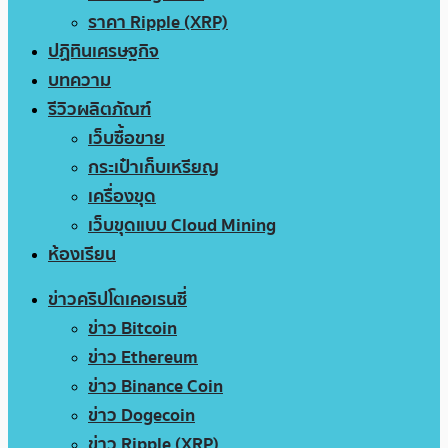
ราคา Ripple (XRP)
ปฏิทินเศรษฐกิจ
บทความ
รีวิวผลิตภัณฑ์
เว็บซื้อขาย
กระเป๋าเก็บเหรียญ
เครื่องขุด
เว็บขุดแบบ Cloud Mining
ห้องเรียน
ข่าวคริปโตเคอเรนซี่
ข่าว Bitcoin
ข่าว Ethereum
ข่าว Binance Coin
ข่าว Dogecoin
ข่าว Ripple (XRP)