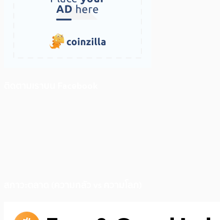
ติดตามเราบน Facebook
สภาวะตลาด (ความกลัว vs ความโลภ)