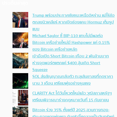
ประเด็นล่าสุด
Trump พร้อมประกาศชัยชนะเหนืออิหร่าน แม้ไร้ข้อ
ตกลงนิวเคลียร์ หากเปิดช่องแคบ Hormuz เต็มรูป
แบบ
Michael Saylor ชี้ BIP-110 แทบไม่มีผลต่อ
Bitcoin เครือข่ายใหม่มี Hashpower แค่ 0.15%
ของ Bitcoin เครือข่ายหลัก
เจ้ามือเปิด Short Bitcoin เกือบ 2 พันล้านบาท
ห่างจุดพอร์ตแตกแค่ $400 ลุ้นเกิด Short
Squeeze
SOL ส่งสัญญาณกลับตัว ทะลุเส้นขาลงที่กดราคา
นาน 3 เดือน เตรียมพุ่งอย่างรุนแรง
CLARITY Act ได้วันโหวตใหม่แล้ว วุฒิสภาสหรัฐฯ
เตรียมพิจารณาร่างกฎหมายวันที่ 15 กันยายน
Bitcoin ร่วง 35% ตั้งแต่ปี 2025 สวนทางทอง-
เงิน-ทองแดงพุ่งแรง ดันคริปโตกลายเป็นสินทรัพย์