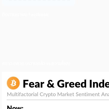
ติดตามเราบน Facebook
สภาวะตลาด (ความกลัว vs ความโลภ)