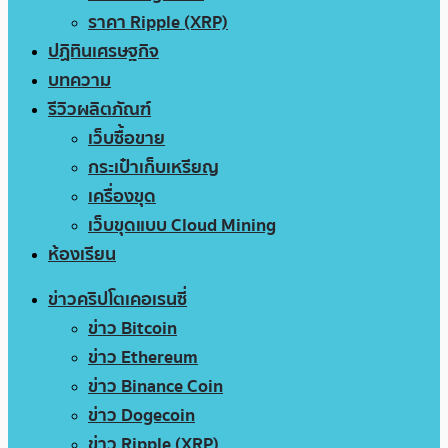
ราคา Ripple (XRP)
ปฏิทินเศรษฐกิจ
บทความ
รีวิวผลิตภัณฑ์
เว็บซื้อขาย
กระเป๋าเก็บเหรียญ
เครื่องขุด
เว็บขุดแบบ Cloud Mining
ห้องเรียน
ข่าวคริปโตเคอเรนซี่
ข่าว Bitcoin
ข่าว Ethereum
ข่าว Binance Coin
ข่าว Dogecoin
ข่าว Ripple (XRP)