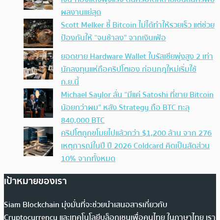
ผลงานแย่สุด
Scott Melker ชี้ Bitcoin ไม่ได้ทำให้รวยเร็ว แต่ช่วย
ป้องกันให้ “จนช้าลง” จากเงินเฟ้อ
ยอดขาย Hardware Wallet ในรัสเซียพุ่งสูง 2 เท่า
นักลงทุนแห่ถือคริปโตเอง ก่อนกฎใหม่เริ่มใช้
ก.ย.นี้
Michael Saylor ลั่น “มีแค่ Satoshi ที่ขาย Bitcoin
น้อยกว่าผม” หลัง Strategy ถือ BTC ทะลุ
840,000 BTC
คริปโตถูกขโมยไปแล้วกว่า $1,200 ล้าน จาก 276
เหตุการณ์ในปี ปี 2026 Coldcard คิดเป็นสัดส่วน
10% จากทั้งหมด
เป้าหมายของเรา
Siam Blockchain มุ่งมั่นที่จะช่วยนำเสนอสารเกี่ยวกับ
Cryptocurrency และเทคโนโลยีบล็อกเชนเพื่อคนไทย ในภาษาไทย เรา