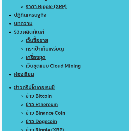
ราคา Ripple (XRP)
ปฏิทินเศรษฐกิจ
บทความ
รีวิวผลิตภัณฑ์
เว็บซื้อขาย
กระเป๋าเก็บเหรียญ
เครื่องขุด
เว็บขุดแบบ Cloud Mining
ห้องเรียน
ข่าวคริปโตเคอเรนซี่
ข่าว Bitcoin
ข่าว Ethereum
ข่าว Binance Coin
ข่าว Dogecoin
ข่าว Ripple (XRP)