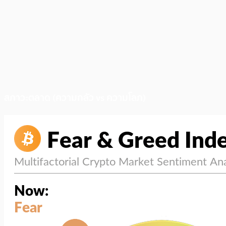
สภาวะตลาด (ความกลัว vs ความโลภ)