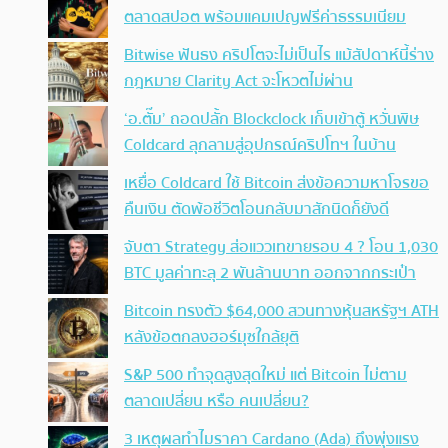
ตลาดสปอต พร้อมแคมเปญฟรีค่าธรรมเนียม
Bitwise ฟันธง คริปโตจะไม่เป็นไร แม้สัปดาห์นี้ร่าง
กฎหมาย Clarity Act จะโหวตไม่ผ่าน
‘อ.ตั๊ม’ ถอดปลั้ก Blockclock เก็บเข้าตู้ หวั่นพิษ
Coldcard ลุกลามสู่อุปกรณ์คริปโทฯ ในบ้าน
เหยื่อ Coldcard ใช้ Bitcoin ส่งข้อความหาโจรขอ
คืนเงิน ตัดพ้อชีวิตโอนกลับมาสักนิดก็ยังดี
จับตา Strategy ส่อแววเทขายรอบ 4 ? โอน 1,030
BTC มูลค่าทะลุ 2 พันล้านบาท ออกจากกระเป๋า
Bitcoin ทรงตัว $64,000 สวนทางหุ้นสหรัฐฯ ATH
หลังข้อตกลงฮอร์มุซใกล้ยุติ
S&P 500 ทำจุดสูงสุดใหม่ แต่ Bitcoin ไม่ตาม
ตลาดเปลี่ยน หรือ คนเปลี่ยน?
3 เหตุผลทำไมราคา Cardano (Ada) ถึงพุ่งแรง