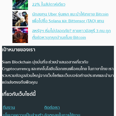
22% ในสัปดาห์เดียว
นักลงทุน Uber รุ่นแรก แนะนำให้เทขาย Bitcoin
เพื่อไปซื้อ Solana และ Bittensor (TAO) แทน
สหรัฐฯ เริ่มไม่ปลอดภัย? ชายชาวมิสซูรี 3 คน ถูก
ตั้งข้อหาบุกรุกบ้านขโมย Bitcoin
เป้าหมายของเรา
Siam Blockchain มุ่งมั่นที่จะช่วยนำเสนอสารเกี่ยวกับ
Cryptocurrency และเทคโนโลยีบล็อกเชนเพื่อคนไทย ในภาษาไทย เรา
รวบรวมข้อมูลส่วนใหญ่จากเว็บไซต์และเว็บบอร์ดต่างประเทศและนำมา
แปลส่งตรงถึงฟีดคุณ
เกี่ยวกับเว็บไซต์นี้
ทีมงาน
ติดต่อเรา
นโยบายความเป็นส่วนตัว
ข้อตกลงในการใช้งาน