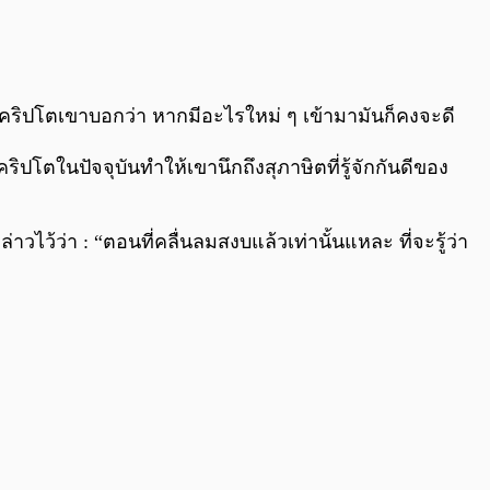
0:00
/
0:00
คริปโตเขาบอกว่า หากมีอะไรใหม่ ๆ เข้ามามันก็คงจะดี
โตในปัจจุบันทำให้เขานึกถึงสุภาษิตที่รู้จักกันดีของ
ว้ว่า : “ตอนที่คลื่นลมสงบแล้วเท่านั้นแหละ ที่จะรู้ว่า