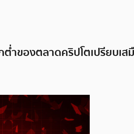
กต่ำของตลาดคริปโตเปรียบเสมื