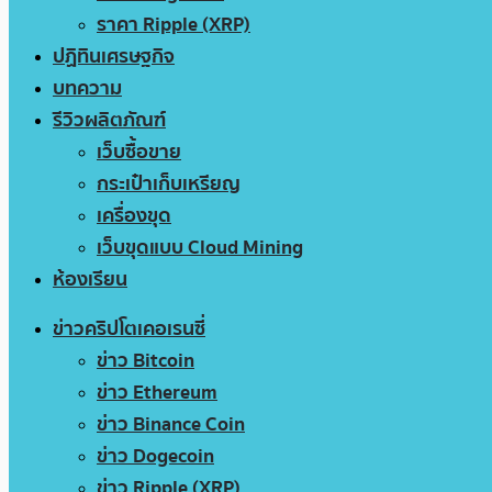
ราคา Ripple (XRP)
ปฏิทินเศรษฐกิจ
บทความ
รีวิวผลิตภัณฑ์
เว็บซื้อขาย
กระเป๋าเก็บเหรียญ
เครื่องขุด
เว็บขุดแบบ Cloud Mining
ห้องเรียน
ข่าวคริปโตเคอเรนซี่
ข่าว Bitcoin
ข่าว Ethereum
ข่าว Binance Coin
ข่าว Dogecoin
ข่าว Ripple (XRP)