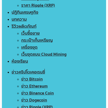
ราคา Ripple (XRP)
ปฏิทินเศรษฐกิจ
บทความ
รีวิวผลิตภัณฑ์
เว็บซื้อขาย
กระเป๋าเก็บเหรียญ
เครื่องขุด
เว็บขุดแบบ Cloud Mining
ห้องเรียน
ข่าวคริปโตเคอเรนซี่
ข่าว Bitcoin
ข่าว Ethereum
ข่าว Binance Coin
ข่าว Dogecoin
ข่าว Ripple (XRP)