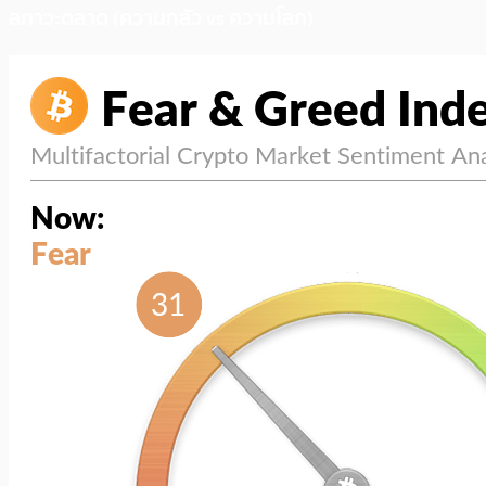
สภาวะตลาด (ความกลัว vs ความโลภ)