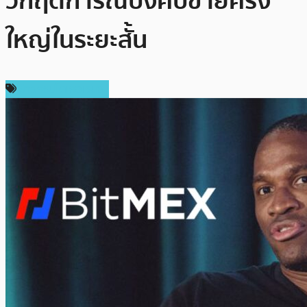
วิกฤตการณ์บังคับขายครั้ง
ใหญ่ในระยะสั้น
ข่าวคริปโตเคอเรนซี่