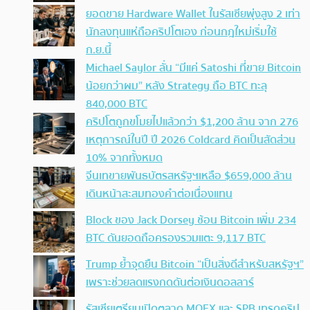
ยอดขาย Hardware Wallet ในรัสเซียพุ่งสูง 2 เท่า
นักลงทุนแห่ถือคริปโตเอง ก่อนกฎใหม่เริ่มใช้
ก.ย.นี้
Michael Saylor ลั่น “มีแค่ Satoshi ที่ขาย Bitcoin
น้อยกว่าผม” หลัง Strategy ถือ BTC ทะลุ
840,000 BTC
คริปโตถูกขโมยไปแล้วกว่า $1,200 ล้าน จาก 276
เหตุการณ์ในปี ปี 2026 Coldcard คิดเป็นสัดส่วน
10% จากทั้งหมด
จีนเทขายพันธบัตรสหรัฐฯเหลือ $659,000 ล้าน
เดินหน้าสะสมทองคำต่อเนื่องแทน
Block ของ Jack Dorsey ช้อน Bitcoin เพิ่ม 234
BTC ดันยอดถือครองรวมแตะ 9,117 BTC
Trump ย้ำจุดยืน Bitcoin “เป็นสิ่งดีสำหรับสหรัฐฯ”
เพราะช่วยลดแรงกดดันต่อเงินดอลลาร์
รัสเซียเตรียมเปิดตลาด MOEX และ SPB เทรดคริป