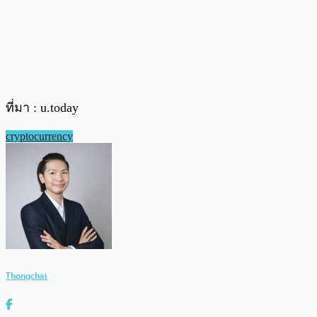
ที่มา : u.today
cryptocurrency
Thongchai