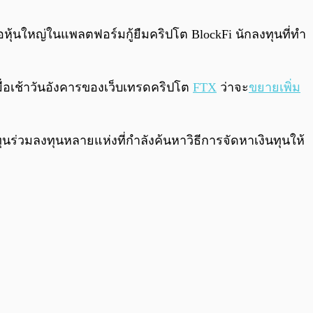
0:00
/
0:00
หุ้นใหญ่ในแพลตฟอร์มกู้ยืมคริปโต BlockFi นักลงทุนที่ทำ
ื่อเช้าวันอังคารของเว็บเทรดคริปโต
FTX
ว่าจะ
ขยายเพิ่ม
ทุนร่วมลงทุนหลายแห่งที่กำลังค้นหาวิธีการจัดหาเงินทุนให้