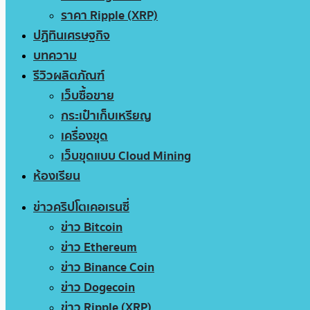
ราคา Ripple (XRP)
ปฏิทินเศรษฐกิจ
บทความ
รีวิวผลิตภัณฑ์
เว็บซื้อขาย
กระเป๋าเก็บเหรียญ
เครื่องขุด
เว็บขุดแบบ Cloud Mining
ห้องเรียน
ข่าวคริปโตเคอเรนซี่
ข่าว Bitcoin
ข่าว Ethereum
ข่าว Binance Coin
ข่าว Dogecoin
ข่าว Ripple (XRP)