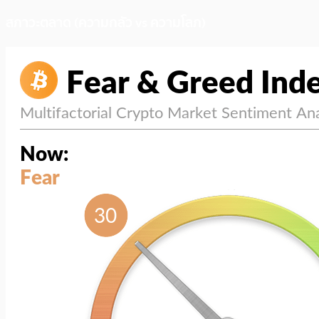
สภาวะตลาด (ความกลัว vs ความโลภ)