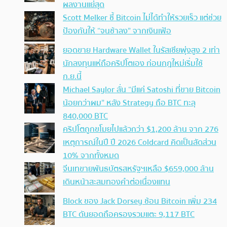
ผลงานแย่สุด
Scott Melker ชี้ Bitcoin ไม่ได้ทำให้รวยเร็ว แต่ช่วย
ป้องกันให้ “จนช้าลง” จากเงินเฟ้อ
ยอดขาย Hardware Wallet ในรัสเซียพุ่งสูง 2 เท่า
นักลงทุนแห่ถือคริปโตเอง ก่อนกฎใหม่เริ่มใช้
ก.ย.นี้
Michael Saylor ลั่น “มีแค่ Satoshi ที่ขาย Bitcoin
น้อยกว่าผม” หลัง Strategy ถือ BTC ทะลุ
840,000 BTC
คริปโตถูกขโมยไปแล้วกว่า $1,200 ล้าน จาก 276
เหตุการณ์ในปี ปี 2026 Coldcard คิดเป็นสัดส่วน
10% จากทั้งหมด
จีนเทขายพันธบัตรสหรัฐฯเหลือ $659,000 ล้าน
เดินหน้าสะสมทองคำต่อเนื่องแทน
Block ของ Jack Dorsey ช้อน Bitcoin เพิ่ม 234
BTC ดันยอดถือครองรวมแตะ 9,117 BTC