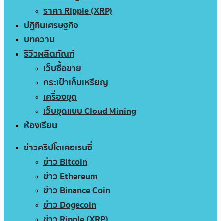
ราคา Ripple (XRP)
ปฏิทินเศรษฐกิจ
บทความ
รีวิวผลิตภัณฑ์
เว็บซื้อขาย
กระเป๋าเก็บเหรียญ
เครื่องขุด
เว็บขุดแบบ Cloud Mining
ห้องเรียน
ข่าวคริปโตเคอเรนซี่
ข่าว Bitcoin
ข่าว Ethereum
ข่าว Binance Coin
ข่าว Dogecoin
ข่าว Ripple (XRP)