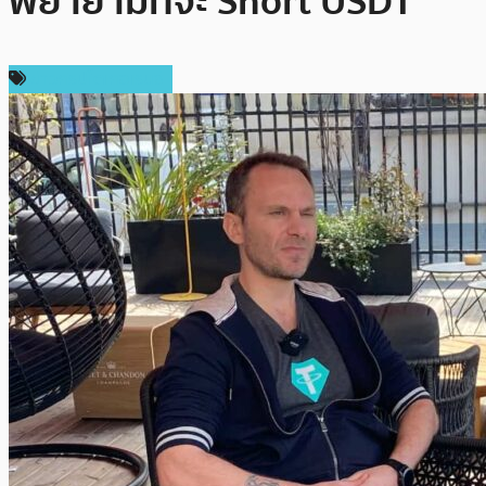
พยายามที่จะ Short USDT
ข่าวคริปโตเคอเรนซี่