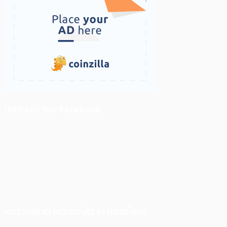
ติดตามเราบน Facebook
สภาวะตลาด (ความกลัว vs ความโลภ)