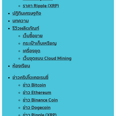
ราคา Ripple (XRP)
ปฏิทินเศรษฐกิจ
บทความ
รีวิวผลิตภัณฑ์
เว็บซื้อขาย
กระเป๋าเก็บเหรียญ
เครื่องขุด
เว็บขุดแบบ Cloud Mining
ห้องเรียน
ข่าวคริปโตเคอเรนซี่
ข่าว Bitcoin
ข่าว Ethereum
ข่าว Binance Coin
ข่าว Dogecoin
ข่าว Ripple (XRP)