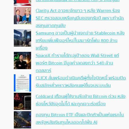
Clarity Act อาจชะงักยาว ๆ หลัง Warren ร้อง
SEC ตรวจสอบเหรียญมีมของทรัมป์ เพราะทำนัก
ลงทุนขาดทุนยับ
Samsung อาจเป็นผู้นำแจกจ่าย Stablecoin หลัง
เตรียมเพิ่มฟีเจอร์ใหม่ในสมาร์ทโฟน 800 ล้าน
เครื่อง
SpaceX ทำรายได้ทะลุเป้าของ Wall Street แต่
พอร์ต Bitcoin มีมูลค่าลดลงกว่า 540 ล้าน
ดอลลาร์
CLICX ลั่นพร้อมดำเนินคดีผู้ตั้งใจบิดหนี้ พร้อมปิด
รับสมัครชั่วคราวหลังคนแห่ยื่นจนระบบล้น
Coldcard เตือนผู้ใช้งานรีบย้าย Bitcoin ด่วน หลัง
ช่องโหว่ยังอุดไม่ได้ และถูกเจาะต่อเนื่อง
กองทุน Bitcoin ETF เจ๊งและปิดตัวเป็นแห่งแรกใน
สหรัฐหลังเงินทุนไหลออกไปฝั่ง AI