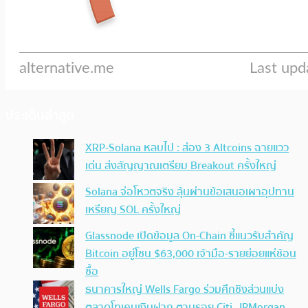
ประเด็นล่าสุด
XRP-Solana หลบไป : ส่อง 3 Altcoins ฉายแวว
เด่น ส่งสัญญาณเตรียม Breakout ครั้งใหญ่
Solana จ่อโหวตจริง ลุ้นผ่านข้อเสนอเผาอุปทาน
เหรียญ SOL ครั้งใหญ่
Glassnode เปิดข้อมูล On-Chain ชี้แนวรับสำคัญ
Bitcoin อยู่โซน $63,000 เจ้ามือ-รายย่อยแห่ช้อน
ซื้อ
ธนาคารใหญ่ Wells Fargo ร่วมศึกชิงส่วนแบ่ง
ตลาดโทเคนเงินฝาก ตามรอย Citi, JPMorgan