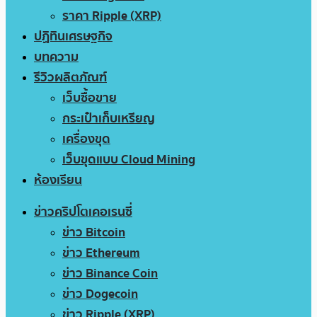
ราคา Ripple (XRP)
ปฏิทินเศรษฐกิจ
บทความ
รีวิวผลิตภัณฑ์
เว็บซื้อขาย
กระเป๋าเก็บเหรียญ
เครื่องขุด
เว็บขุดแบบ Cloud Mining
ห้องเรียน
ข่าวคริปโตเคอเรนซี่
ข่าว Bitcoin
ข่าว Ethereum
ข่าว Binance Coin
ข่าว Dogecoin
ข่าว Ripple (XRP)