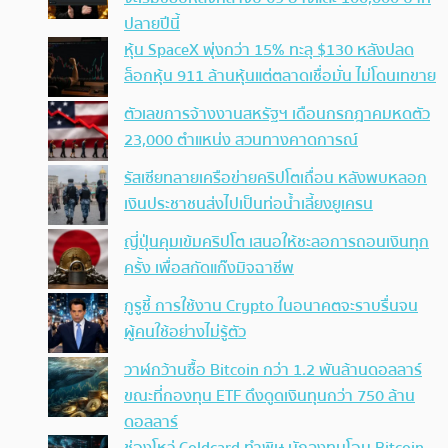
ปลายปีนี้
หุ้น SpaceX พุ่งกว่า 15% ทะลุ $130 หลังปลด
ล็อกหุ้น 911 ล้านหุ้นแต่ตลาดเชื่อมั่น ไม่โดนเทขาย
ตัวเลขการจ้างงานสหรัฐฯ เดือนกรกฎาคมหดตัว
23,000 ตำแหน่ง สวนทางคาดการณ์
รัสเซียทลายเครือข่ายคริปโตเถื่อน หลังพบหลอก
เงินประชาชนส่งไปเป็นท่อน้ำเลี้ยงยูเครน
ญี่ปุ่นคุมเข้มคริปโต เสนอให้ชะลอการถอนเงินทุก
ครั้ง เพื่อสกัดแก๊งมิจฉาชีพ
กูรูชี้ การใช้งาน Crypto ในอนาคตจะราบรื่นจน
ผู้คนใช้อย่างไม่รู้ตัว
วาฬกว้านซื้อ Bitcoin กว่า 1.2 พันล้านดอลลาร์
ขณะที่กองทุน ETF ดึงดูดเงินทุนกว่า 750 ล้าน
ดอลลาร์