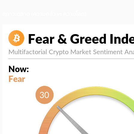
สภาวะตลาด (ความกลัว vs ความโลภ)