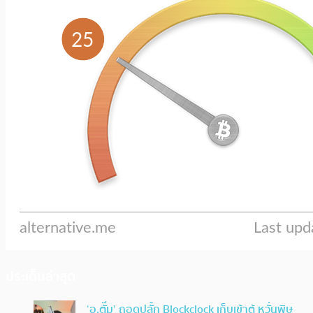
ประเด็นล่าสุด
‘อ.ตั๊ม’ ถอดปลั้ก Blockclock เก็บเข้าตู้ หวั่นพิษ