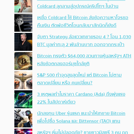
Coldcard ลุกลามสู่อุปกรณ์คริปโทฯ ในบ้าน
เหยื่อ Coldcard ใช้ Bitcoin ส่งข้อความหาโจรขอ
คืนเงิน ตัดพ้อชีวิตโอนกลับมาสักนิดก็ยังดี
จับตา Strategy ส่อแววเทขายรอบ 4 ? โอน 1,030
BTC มูลค่าทะลุ 2 พันล้านบาท ออกจากกระเป๋า
Bitcoin ทรงตัว $64,000 สวนทางหุ้นสหรัฐฯ ATH
หลังข้อตกลงฮอร์มุซใกล้ยุติ
S&P 500 ทำจุดสูงสุดใหม่ แต่ Bitcoin ไม่ตาม
ตลาดเปลี่ยน หรือ คนเปลี่ยน?
3 เหตุผลทำไมราคา Cardano (Ada) ถึงพุ่งแรง
22% ในสัปดาห์เดียว
นักลงทุน Uber รุ่นแรก แนะนำให้เทขาย Bitcoin
เพื่อไปซื้อ Solana และ Bittensor (TAO) แทน
สหรัฐฯ เริ่มไม่ปลอดภัย? ชายชาวมิสซูรี 3 คน ถูก