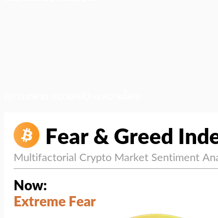
สภาวะตลาด (ความกลัว vs ความโลภ)