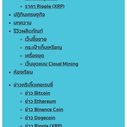
ราคา Ripple (XRP)
ปฏิทินเศรษฐกิจ
บทความ
รีวิวผลิตภัณฑ์
เว็บซื้อขาย
กระเป๋าเก็บเหรียญ
เครื่องขุด
เว็บขุดแบบ Cloud Mining
ห้องเรียน
ข่าวคริปโตเคอเรนซี่
ข่าว Bitcoin
ข่าว Ethereum
ข่าว Binance Coin
ข่าว Dogecoin
ข่าว Ripple (XRP)