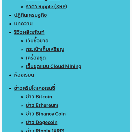
ราคา Ripple (XRP)
ปฏิทินเศรษฐกิจ
บทความ
รีวิวผลิตภัณฑ์
เว็บซื้อขาย
กระเป๋าเก็บเหรียญ
เครื่องขุด
เว็บขุดแบบ Cloud Mining
ห้องเรียน
ข่าวคริปโตเคอเรนซี่
ข่าว Bitcoin
ข่าว Ethereum
ข่าว Binance Coin
ข่าว Dogecoin
ข่าว Ripple (XRP)