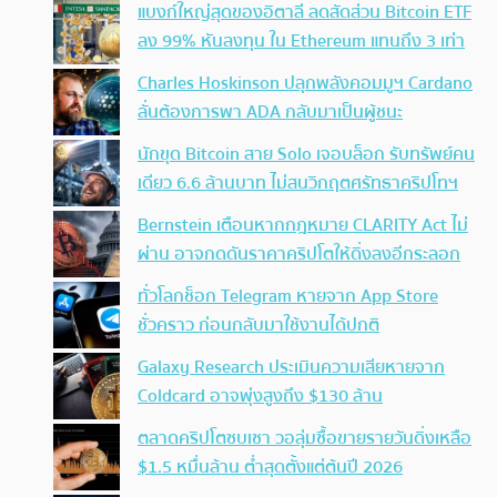
แบงก์ใหญ่สุดของอิตาลี ลดสัดส่วน Bitcoin ETF
ลง 99% หันลงทุน ใน Ethereum แทนถึง 3 เท่า
Charles Hoskinson ปลุกพลังคอมมูฯ Cardano
ลั่นต้องการพา ADA กลับมาเป็นผู้ชนะ
นักขุด Bitcoin สาย Solo เจอบล็อก รับทรัพย์คน
เดียว 6.6 ล้านบาท ไม่สนวิกฤตศรัทธาคริปโทฯ
Bernstein เตือนหากกฎหมาย CLARITY Act ไม่
ผ่าน อาจกดดันราคาคริปโตให้ดิ่งลงอีกระลอก
ทั่วโลกช็อก Telegram หายจาก App Store
ชั่วคราว ก่อนกลับมาใช้งานได้ปกติ
Galaxy Research ประเมินความเสียหายจาก
Coldcard อาจพุ่งสูงถึง $130 ล้าน
ตลาดคริปโตซบเซา วอลุ่มซื้อขายรายวันดิ่งเหลือ
$1.5 หมื่นล้าน ต่ำสุดตั้งแต่ต้นปี 2026