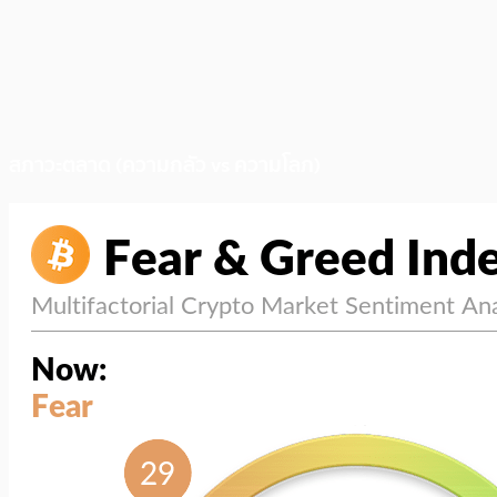
สภาวะตลาด (ความกลัว vs ความโลภ)