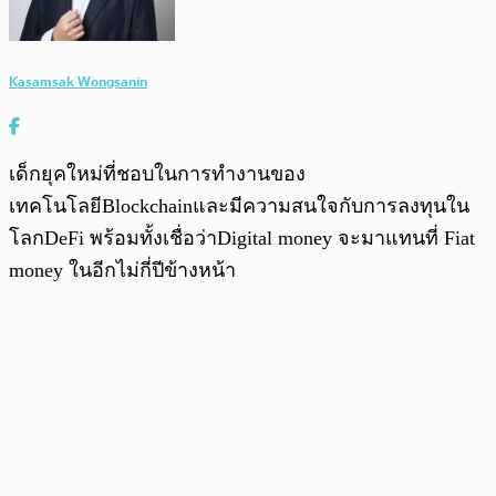
Kasamsak Wongsanin
เด็กยุคใหม่ที่ชอบในการทำงานของ
เทคโนโลยีBlockchainและมีความสนใจกับการลงทุนใน
โลกDeFi พร้อมทั้งเชื่อว่าDigital money จะมาแทนที่ Fiat
money ในอีกไม่กี่ปีข้างหน้า