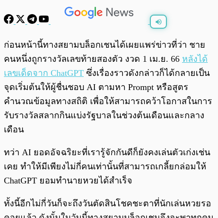
พร้อมเล่น
0:00
/
0:00
ก่อนหน้านี้ทางสยามบล็อกเชนได้เผยแพร่ข่าวที่ว่า ชาย
คนหนึ่งถูกรางวัลเลขท้ายสองตัว งวด 1 เม.ย. 66
หลังได้
เลขเด็ดจาก ChatGPT
ซึ่งเรื่องราวดังกล่าวก็ได้กลายเป็น
จุดเริ่มต้นให้ผู้ชื่นชอบ AI ตามหา Prompt หรือสูตร
คำนวณข้อมูลทางสถิติ เพื่อให้สามารถคว้าโอกาสในการ
รับรางวัลสลากกินแบ่งรัฐบาลในช่วงต้นเดือนและกลาง
เดือน
ทว่า AI ยอดอัจฉริยะที่เรารู้จักกันดีก็ยังคงเล่นตัวเก่งเช่น
เคย ทำให้มีเพียงไม่กี่คนเท่านั้นที่สามารถเกลี้ยกล่อมให้
ChatGPT ยอมทำนายหวยได้สำเร็จ
ทั้งนี้อีกไม่กี่วันก็จะถึงวันตัดสินโชคชะตาที่นักเล่นหวยรอ
คอยแล้ว ดังนั้นในวันนี้ทางสยามบล็อกเชนจึงจะพาทุกคน